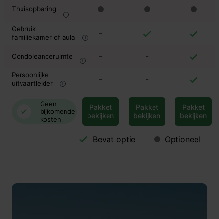
Thuisopbaring
Gebruik
-
familiekamer of aula
-
-
Condoleanceruimte
Persoonlijke
-
-
uitvaartleider
Geen
Pakket
Pakket
Pakket
bijkomende
bekijken
bekijken
bekijken
kosten
Bevat optie
Optioneel