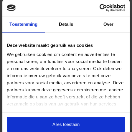
Daarom kiezen wij ervoor standaard te werken met
uitvaartpakketten. Door onze landelijke dekking en
Toestemming
Details
Over
jarenlange ervaring bieden wij uitvaartpakketten die
aansluiten bij de meest voorkomende
uitvaartwensen. In één oogopslag ziet u al uw opties
Deze website maakt gebruik van cookies
en de daarbij behorende (eerlijke) prijzen. U betaalt
We gebruiken cookies om content en advertenties te
op deze manier alleen voor datgene wat u wilt
personaliseren, om functies voor social media te bieden
afnemen en wat past binnen uw budget. Indien u dit
en om ons websiteverkeer te analyseren. Ook delen we
wenst, kunt u deze pakketten uitbreiden.
informatie over uw gebruik van onze site met onze
partners voor social media, adverteren en analyse. Deze
Door met vaste uitvaartpakketten te werken, kan
partners kunnen deze gegevens combineren met andere
Goedkope Uitvaart24 u een goed verzorgde en
informatie die u aan ze heeft verstrekt of die ze hebben
waardige crematie in Hellevoetsluis tegen een eerlijk
verzameld op basis van uw gebruik van hun services.
tarief garanderen.
Heeft u vragen of wilt u graag meer informatie
Alles toestaan
ontvangen? Goedkope Uitvaart24 is 24 uur per dag