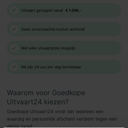
Uitvaart geregeld vanaf
€ 1.299,-
Geen onverwachte kosten achteraf
Met elke uitvaartpolis mogelijk
Wij zijn 24 uur per dag bereikbaar
Waarom voor Goedkope
Uitvaart24 kiezen?
Goedkope Uitvaart24 vindt dat iedereen een
waardig en persoonlijk afscheid verdient tegen een
eerlijk tarief.