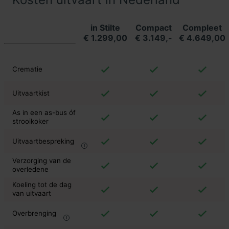
in Stilte
Compact
Compleet
€ 1.299,00
€ 3.149,-
€ 4.649,00
Crematie
Uitvaartkist
As in een as-bus óf
strooikoker
Uitvaartbespreking
Verzorging van de
overledene
Koeling tot de dag
van uitvaart
Overbrenging