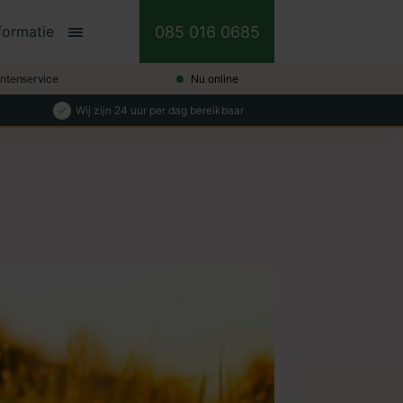
085 016 0685
formatie
antenservice
Nu online
Wij zijn 24 uur per dag bereikbaar