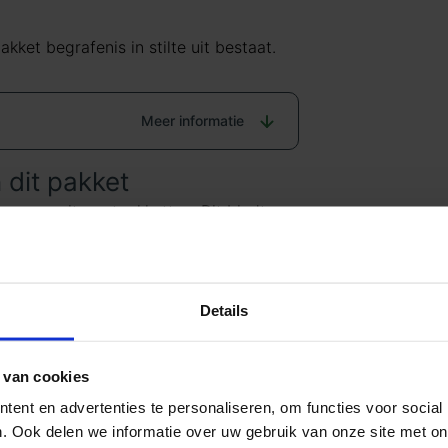
kket begrafenis in stilte uit bestaat.
Meer informatie
 dit pakket
te
r onze uitvaartpakketten. Dit biedt ons
ie te bieden. Wij doen er namelijk alles
e financiële verrassingen willen wij
t
der pakket helemaal naar uw wens
rlijden en het inventariseren van alle
Details
n u dit wenst, vindt u bij ‘optionele
en de bijbehorende prijzen. Zodoende
l van Uitvaart24, nooit voor
 van cookies
ent en advertenties te personaliseren, om functies voor social
rt en regelen van diverse
. Ook delen we informatie over uw gebruik van onze site met on