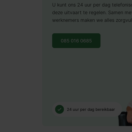
Een uitvaartkist met een kleine beschadi
U kunt een rouwkaart per stuk (!)
U kunt ons 24 uur per dag telefonis
enkel het afgenomen aantal.
deze uitvaart te regelen. Samen me
Gekoelde bewaring van de overlede
werknemers maken we alles zorgvuld
Rouwbezoek in één van onze diens
- Incl. verzorgen en kleden.
Gekoelde bewaring van de overledene v
- Incl. nette uitvaartkist i.p.v uitv
de dag van de uitvaart in centraal gele
085 016 0685
beschadiging.
Ondersteuning van het hoofdkantoor
Incasseren verzekeringspolis(sen)
Wij verzorgen het inventariseren
24 uur per dag bereikbaar.
en het incasseren van de uit te k
Het maken van afspraken met de betrokk
Het regelen van overige zaken m.b.t. de 
Begrafenis in Stilte
€ 1.649,00
incl. 
Administratieve afhandeling van de uit
24 uur per dag bereikbaar
begroting, de factuur, de nacalculatie e
Overbrenging van de overledene