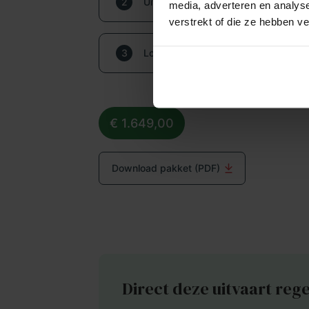
2
Uitbreiding pakket (optioneel
, dus ni
media, adverteren en analys
verstrekt of die ze hebben v
Overbrenging van de overledene
Uitbreiding Begrafenis in 
3
Locaties
Binnen enkele uren aanwezig op de overl
per jaar.
Aangifte van overlijden
Dit tarief kan Goedkope Uitvaart24 aanb
Het overbrengen van de overledene naar
Pacemaker, ICD óf neurostimulator
Nederland. Dit tarief is exclusief de kos
€ 1.649,00
Het overbrengen gebeurt door vakkund
op 1 bij u in rekening gebracht worden. 
Thuisopbaring (op bed of in de uitv
hiervan via Goedkope Uitvaart24 verlop
Download pakket (PDF)
Verzorgen met familie op locatie va
Technische verzorging
De kosten van de begraafplaats kunnen pe
Verzorgen met familie in dienstenc
Het sluiten van de ogen en mond.
adviseren u om u hierover vooraf goed t
50 persoonlijke rouwkaarten incl. 
verzending
Het verzorgen gebeurt door gekwalifice
nabestaanden.
U kunt de rouwkaart volledig naa
personaliseren.
Uitvaartkist
Direct deze uitvaart reg
U kunt tegen meerprijs kiezen uit 
papiersoorten en formaten.