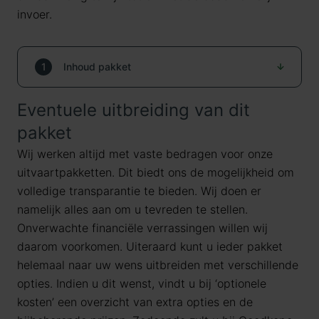
invoer.
1
Inhoud pakket
Eventuele uitbreiding van dit
Inhoud Crematie Compact
pakket
Wij werken altijd met vaste bedragen voor onze
Aannemen en regelen van de uitvaart
uitvaartpakketten. Dit biedt ons de mogelijkheid om
volledige transparantie te bieden. Wij doen er
Het aannemen van de melding van het overlijden en
namelijk alles aan om u tevreden te stellen.
het inventariseren van alle benodigde gegevens.
Onverwachte financiële verrassingen willen wij
daarom voorkomen. Uiteraard kunt u ieder pakket
Het inschakelen van het zorgteam.
helemaal naar uw wens uitbreiden met verschillende
opties. Indien u dit wenst, vindt u bij ‘optionele
Overbrenging van de overledene
kosten’ een overzicht van extra opties en de
Binnen enkele uren aanwezig op de