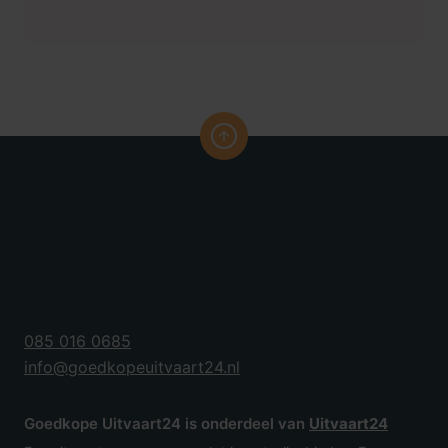
verstrekken van de akte van overlijden.
Overbrenging van de overledene
Het overbrengen van de overledene op de dag van
de uitvaart naar de uitvaartlocatie.
Moment van afscheid in het crematorium
Ontvangst bij het crematorium door de
uitvaartassistent op het afgesproken tijdstip.
Samenzijn in de afscheidsruimte van het
crematorium, inclusief een kopje koffie of thee.
Tijdsreservering van het moment van afscheid is 30
085 016 0685
minuten. Maximaal 12 personen.
info@goedkopeuitvaart24.nl
Crematie
Goedkope Uitvaart24 is onderdeel van
Uitvaart24