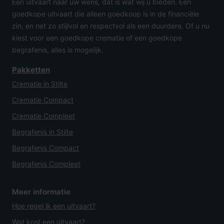
De daadwerkelijke crematie van de overledene.
Een uitvaart naar uw wens, dat is wat wij u bieden. Een
goedkope uitvaart die alleen goedkoop is in de financiële
As van de overledene
zin, en net zo stijlvol en respectvol als een duurdere. Of u nu
kiest voor een goedkope crematie of een goedkope
Kosteloos ophalen van de as in een as-bus of
begrafenis, alles is mogelijk.
strooikoker bij het crematorium.
Pakketten
Crematie in Stilte
Crematie Compact
Crematie Compleet
Begrafenis in Stilte
Begrafenis Compact
Begrafenis Compleet
Meer informatie
Hoe regel ik een uitvaart?
Wat kost een uitvaart?