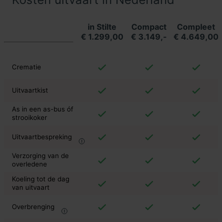
in Stilte
Compact
Compleet
€ 1.299,00
€ 3.149,-
€ 4.649,00
Crematie
Uitvaartkist
As in een as-bus óf
strooikoker
Uitvaartbespreking
Verzorging van de
overledene
Koeling tot de dag
van uitvaart
Overbrenging