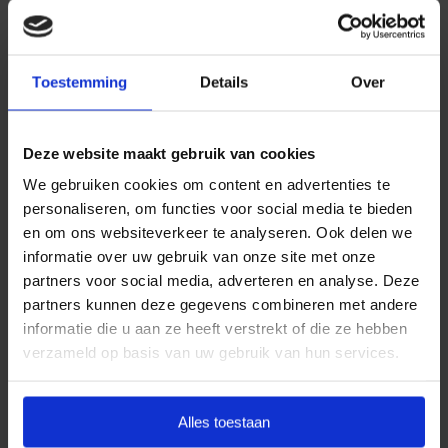
Daarom kiezen wij ervoor standaard te werken met
uitvaartpakketten. Door onze landelijke dekking en
Toestemming
Details
Over
jarenlange ervaring bieden wij uitvaartpakketten die
aansluiten bij de meest voorkomende
uitvaartwensen. In één oogopslag ziet u al uw opties
Deze website maakt gebruik van cookies
en de daarbij behorende (eerlijke) prijzen. U betaalt
We gebruiken cookies om content en advertenties te
op deze manier alleen voor datgene wat u wilt
personaliseren, om functies voor social media te bieden
afnemen en wat past binnen uw budget. Indien u dit
en om ons websiteverkeer te analyseren. Ook delen we
wenst, kunt u deze pakketten uitbreiden.
informatie over uw gebruik van onze site met onze
partners voor social media, adverteren en analyse. Deze
Door met vaste uitvaartpakketten te werken, kan
partners kunnen deze gegevens combineren met andere
Goedkope Uitvaart24 u een goed verzorgde en
informatie die u aan ze heeft verstrekt of die ze hebben
waardige crematie in Woudenberg tegen een eerlijk
verzameld op basis van uw gebruik van hun services.
tarief garanderen.
Heeft u vragen of wilt u graag meer informatie
Alles toestaan
ontvangen? Goedkope Uitvaart24 is 24 uur per dag