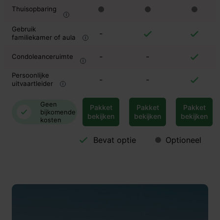
Thuisopbaring
Gebruik
-
familiekamer of aula
-
-
Condoleanceruimte
Persoonlijke
-
-
uitvaartleider
Geen
Pakket
Pakket
Pakket
bijkomende
bekijken
bekijken
bekijken
kosten
Bevat optie
Optioneel