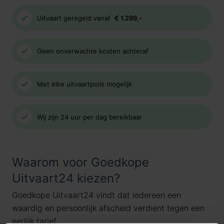
Uitvaart geregeld vanaf
€ 1.299,-
Geen onverwachte kosten achteraf
Met elke uitvaartpolis mogelijk
Wij zijn 24 uur per dag bereikbaar
Waarom voor Goedkope
Uitvaart24 kiezen?
Goedkope Uitvaart24 vindt dat iedereen een
waardig en persoonlijk afscheid verdient tegen een
eerlijk tarief.