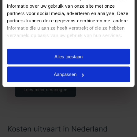
via telefoonnummer
085 016 0685
.
informatie over uw gebruik van onze site met onze
partners voor social media, adverteren en analyse. Deze
partners kunnen deze gegevens combineren met andere
informatie die u aan ze heeft verstrekt of die ze hebben
Klanten Vertellen
verzameld op basis van uw gebruik van hun services.
Goedkope Uitvaart24, onderdeel
9.3
van Uitvaart24, scoort een 9.3
Alles toestaan
met met meer dan 1400
Klanten
beoordelingen.
Vertellen
Aanpassen
Lees meer ervaringen
Kosten uitvaart in Nederland