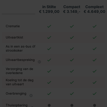
in Stilte
Compact
Compleet
€ 1.299,00
€ 3.149,-
€ 4.649,00
Crematie
Uitvaartkist
As in een as-bus óf
strooikoker
Uitvaartbespreking
Verzorging van de
overledene
Koeling tot de dag
van uitvaart
Overbrenging
Thuisopbaring