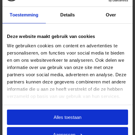
jarenlange ervaring bieden wij uitvaartpakketten die
aansluiten bij de meest voorkomende
Toestemming
Details
Over
uitvaartwensen. In één oogopslag ziet u al uw opties
en de daarbij behorende (eerlijke) prijzen. U betaalt
Deze website maakt gebruik van cookies
op deze manier alleen voor datgene wat u wilt
afnemen en wat past binnen uw budget. Indien u dit
We gebruiken cookies om content en advertenties te
personaliseren, om functies voor social media te bieden
wenst, kunt u deze pakketten uitbreiden.
en om ons websiteverkeer te analyseren. Ook delen we
Door met vaste uitvaartpakketten te werken, kan
informatie over uw gebruik van onze site met onze
Goedkope Uitvaart24 u een goed verzorgde en
partners voor social media, adverteren en analyse. Deze
waardige crematie in Deurne tegen een eerlijk tarief
partners kunnen deze gegevens combineren met andere
informatie die u aan ze heeft verstrekt of die ze hebben
garanderen.
verzameld op basis van uw gebruik van hun services.
Heeft u vragen of wilt u graag meer informatie
ontvangen? Goedkope Uitvaart24 is 24 uur per dag
Alles toestaan
bereikbaar. Neemt u vrijblijvend contact met ons op
via telefoonnummer
085 016 0685
.
Aanpassen