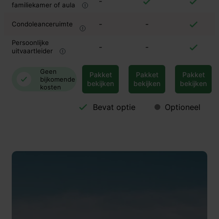
-
familiekamer of aula
-
-
Condoleanceruimte
Persoonlijke
-
-
uitvaartleider
Geen
Pakket
Pakket
Pakket
bijkomende
bekijken
bekijken
bekijken
kosten
Bevat optie
Optioneel