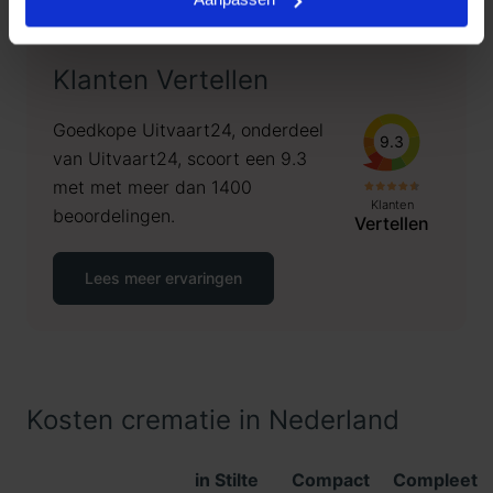
Klanten Vertellen
Goedkope Uitvaart24, onderdeel
9.3
van Uitvaart24, scoort een 9.3
met met meer dan 1400
Klanten
beoordelingen.
Vertellen
Lees meer ervaringen
Kosten crematie in Nederland
in Stilte
Compact
Compleet