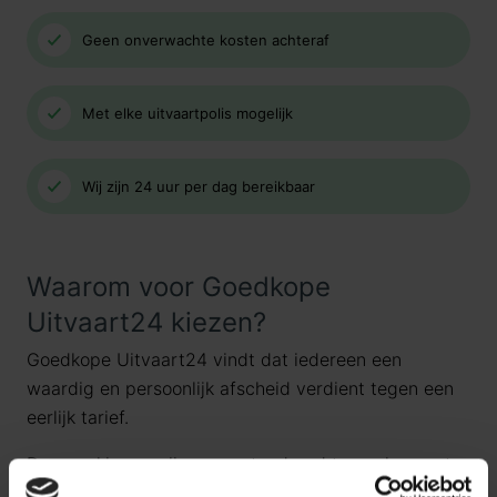
Geen onverwachte kosten achteraf
Met elke uitvaartpolis mogelijk
Wij zijn 24 uur per dag bereikbaar
Waarom voor Goedkope
Uitvaart24 kiezen?
Goedkope Uitvaart24 vindt dat iedereen een
waardig en persoonlijk afscheid verdient tegen een
eerlijk tarief.
Daarom kiezen wij ervoor standaard te werken met
uitvaartpakketten. Door onze landelijke dekking en