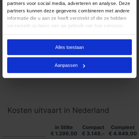
partners voor social media, adverteren en analyse. Deze
partners kunnen deze gegevens combineren met andere
Klanten Vertellen
informatie die u aan ze heeft verstrekt of die ze hebben
verzameld op basis van uw gebruik van hun services.
Goedkope Uitvaart24, onderdeel
9.3
van Uitvaart24, scoort een 9.3
met met meer dan 1400
Alles toestaan
Klanten
beoordelingen.
Vertellen
Aanpassen
Lees meer ervaringen
Kosten uitvaart in Nederland
in Stilte
Compact
Compleet
€ 1.299,00
€ 3.149,-
€ 4.649,00