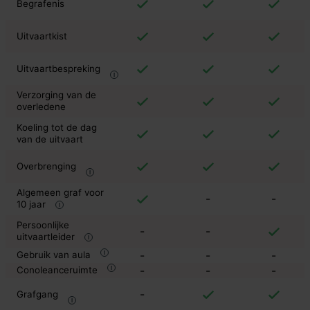
Begrafenis
Uitvaartkist
Uitvaartbespreking
Verzorging van de
overledene
Koeling tot de dag
van de uitvaart
Overbrenging
Algemeen graf voor
-
-
10 jaar
Persoonlijke
-
-
uitvaartleider
-
-
-
Gebruik van aula
-
-
-
Conoleanceruimte
-
Grafgang