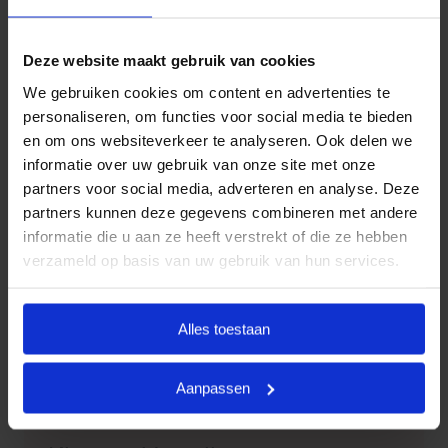
uitvaartwensen. In één oogopslag ziet u al uw opties
en de daarbij behorende (eerlijke) prijzen. U betaalt
Deze website maakt gebruik van cookies
op deze manier alleen voor datgene wat u wilt
afnemen en wat past binnen uw budget. Indien u dit
We gebruiken cookies om content en advertenties te
wenst, kunt u deze pakketten uiteraard uitbreiden.
personaliseren, om functies voor social media te bieden
en om ons websiteverkeer te analyseren. Ook delen we
Door met vaste uitvaartpakketten te werken, kan
informatie over uw gebruik van onze site met onze
Goedkope Uitvaart24 u een goed verzorgde,
partners voor social media, adverteren en analyse. Deze
persoonlijke en waardige begrafenis tegen een
partners kunnen deze gegevens combineren met andere
eerlijk tarief garanderen.
informatie die u aan ze heeft verstrekt of die ze hebben
verzameld op basis van uw gebruik van hun services.
Heeft u vragen of wilt u graag meer informatie
ontvangen? Goedkope Uitvaart24 is 24 uur per dag
bereikbaar. Neemt u vrijblijvend contact met ons op
Alles toestaan
via telefoonnummer
085 016 0685
.
Aanpassen