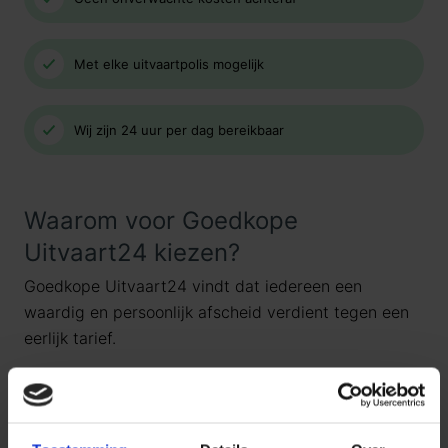
Met elke uitvaartpolis mogelijk
Wij zijn 24 uur per dag bereikbaar
Waarom voor Goedkope
Uitvaart24 kiezen?
Goedkope Uitvaart24 vindt dat iedereen een
waardig en persoonlijk afscheid verdient tegen een
eerlijk tarief.
Daarom kiezen wij ervoor standaard te werken met
uitvaartpakketten
. Door onze landelijke dekking en
jarenlange ervaring bieden wij uitvaartpakketten die