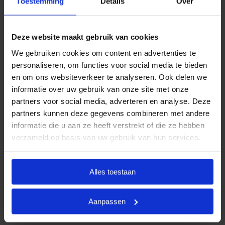
Toestemming
Details
Over
aansluiten bij de meest voorkomende
uitvaartwensen. In één oogopslag ziet u al uw opties
en de daarbij behorende (eerlijke) prijzen. U betaalt
Deze website maakt gebruik van cookies
op deze manier alleen voor datgene wat u wilt
We gebruiken cookies om content en advertenties te
afnemen en wat past binnen uw budget. Indien u dit
personaliseren, om functies voor social media te bieden
wenst, kunt u deze pakketten uiteraard uitbreiden.
en om ons websiteverkeer te analyseren. Ook delen we
informatie over uw gebruik van onze site met onze
Door met vaste uitvaartpakketten te werken, kan
partners voor social media, adverteren en analyse. Deze
Goedkope Uitvaart24 u een goed verzorgde,
partners kunnen deze gegevens combineren met andere
persoonlijke en waardige begrafenis tegen een
informatie die u aan ze heeft verstrekt of die ze hebben
eerlijk tarief garanderen.
verzameld op basis van uw gebruik van hun services.
Heeft u vragen of wilt u graag meer informatie
ontvangen? Goedkope Uitvaart24 is 24 uur per dag
Alles toestaan
bereikbaar. Neemt u vrijblijvend contact met ons op
via telefoonnummer
085 016 0685
.
Aanpassen