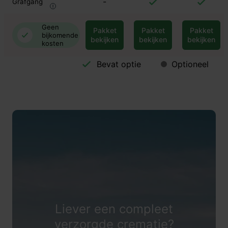
-
Grafgang
Geen
Pakket
Pakket
Pakket
bijkomende
bekijken
bekijken
bekijken
kosten
Bevat optie
Optioneel
Liever een compleet
verzorgde crematie?