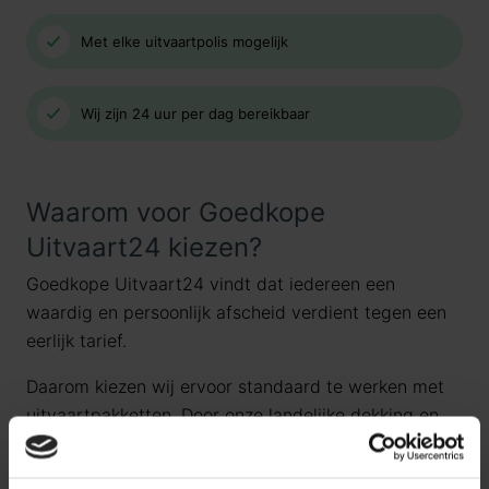
Met elke uitvaartpolis mogelijk
Wij zijn 24 uur per dag bereikbaar
Waarom voor Goedkope
Uitvaart24 kiezen?
Goedkope Uitvaart24 vindt dat iedereen een
waardig en persoonlijk afscheid verdient tegen een
eerlijk tarief.
Daarom kiezen wij ervoor standaard te werken met
uitvaartpakketten. Door onze landelijke dekking en
jarenlange ervaring bieden wij uitvaartpakketten die
aansluiten bij de meest voorkomende