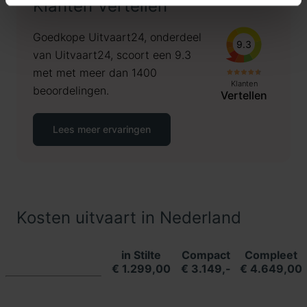
Klanten Vertellen
Goedkope Uitvaart24, onderdeel
9.3
van Uitvaart24, scoort een 9.3
met met meer dan 1400
Klanten
beoordelingen.
Vertellen
Lees meer ervaringen
Kosten uitvaart in Nederland
in Stilte
Compact
Compleet
€ 1.299,00
€ 3.149,-
€ 4.649,00