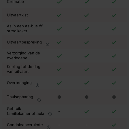
Crematie
Uitvaartkist
As in een as-bus óf
strooikoker
Uitvaartbespreking
Verzorging van de
overledene
Koeling tot de dag
van uitvaart
Overbrenging
Thuisopbaring
Gebruik
-
familiekamer of aula
-
-
Condoleanceruimte