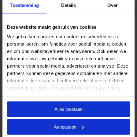
uitvaartwensen. In één oogopslag ziet u al uw opties
Toestemming
Details
Over
en de daarbij behorende (eerlijke) prijzen. U betaalt
op deze manier alleen voor datgene wat u wilt
afnemen en wat past binnen uw budget. Indien u dit
Deze website maakt gebruik van cookies
wenst, kunt u deze pakketten uiteraard uitbreiden.
We gebruiken cookies om content en advertenties te
personaliseren, om functies voor social media te bieden
Door met vaste uitvaartpakketten te werken, kan
en om ons websiteverkeer te analyseren. Ook delen we
Goedkope Uitvaart24 u een goed verzorgde,
informatie over uw gebruik van onze site met onze
persoonlijke en waardige begrafenis tegen een
partners voor social media, adverteren en analyse. Deze
eerlijk tarief garanderen.
partners kunnen deze gegevens combineren met andere
informatie die u aan ze heeft verstrekt of die ze hebben
Heeft u vragen of wilt u graag meer informatie
verzameld op basis van uw gebruik van hun services.
ontvangen? Goedkope Uitvaart24 is 24 uur per dag
bereikbaar. Neemt u vrijblijvend contact met ons op
via telefoonnummer
085 016 0685
.
Alles toestaan
Aanpassen