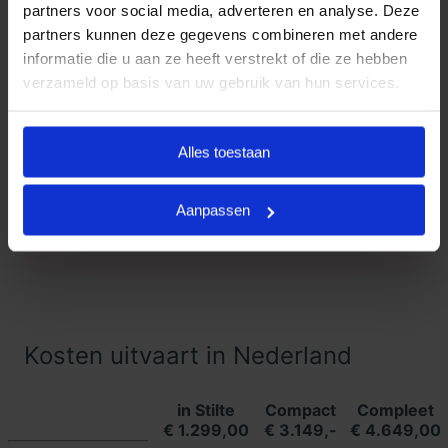
partners voor social media, adverteren en analyse. Deze
partners kunnen deze gegevens combineren met andere
Klanten Vertellen
informatie die u aan ze heeft verstrekt of die ze hebben
verzameld op basis van uw gebruik van hun services.
Goedkope Uitvaart24, onderdeel
9.3
van Uitvaart24, scoort een 9.3
met met meer dan 1400
Alles toestaan
Klanten
beoordelingen.
Vertellen
Aanpassen
Lees meer ervaringen
Kosten uitvaart in Nederland
in Stilte
Compact
Compleet
€ 1.299,00
€ 3.149,-
€ 4.649,00