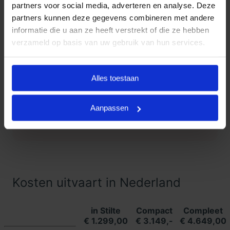
partners voor social media, adverteren en analyse. Deze
partners kunnen deze gegevens combineren met andere
Klanten Vertellen
informatie die u aan ze heeft verstrekt of die ze hebben
verzameld op basis van uw gebruik van hun services.
Goedkope Uitvaart24, onderdeel
9.3
van Uitvaart24, scoort een 9.3
met met meer dan 1400
Alles toestaan
Klanten
beoordelingen.
Vertellen
Aanpassen
Lees meer ervaringen
Kosten uitvaart in Nederland
in Stilte
Compact
Compleet
€ 1.299,00
€ 3.149,-
€ 4.649,00