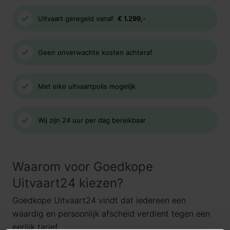
Uitvaart geregeld vanaf
€ 1.299,-
Geen onverwachte kosten achteraf
Met elke uitvaartpolis mogelijk
Wij zijn 24 uur per dag bereikbaar
Waarom voor Goedkope
Uitvaart24 kiezen?
Goedkope Uitvaart24 vindt dat iedereen een
waardig en persoonlijk afscheid verdient tegen een
eerlijk tarief.