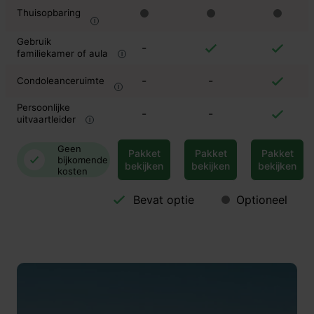
Thuisopbaring
Gebruik
-
familiekamer of aula
-
-
Condoleanceruimte
Persoonlijke
-
-
uitvaartleider
Geen
Pakket
Pakket
Pakket
bijkomende
bekijken
bekijken
bekijken
kosten
Bevat optie
Optioneel