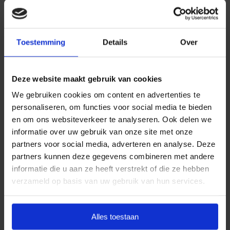
Daarom kiezen wij ervoor standaard te werken met
uitvaartpakketten. Door onze landelijke dekking en
Toestemming
Details
Over
jarenlange ervaring bieden wij uitvaartpakketten die
aansluiten bij de meest voorkomende
uitvaartwensen. In één oogopslag ziet u al uw opties
Deze website maakt gebruik van cookies
en de daarbij behorende (eerlijke) prijzen. U betaalt
We gebruiken cookies om content en advertenties te
op deze manier alleen voor datgene wat u wilt
personaliseren, om functies voor social media te bieden
afnemen en wat past binnen uw budget. Indien u dit
en om ons websiteverkeer te analyseren. Ook delen we
wenst, kunt u deze pakketten uitbreiden.
informatie over uw gebruik van onze site met onze
partners voor social media, adverteren en analyse. Deze
Door met vaste uitvaartpakketten te werken, kan
partners kunnen deze gegevens combineren met andere
Goedkope Uitvaart24 u een goed verzorgde en
informatie die u aan ze heeft verstrekt of die ze hebben
waardige crematie in Zwijndrecht tegen een eerlijk
verzameld op basis van uw gebruik van hun services.
tarief garanderen.
Heeft u vragen of wilt u graag meer informatie
Alles toestaan
ontvangen? Goedkope Uitvaart24 is 24 uur per dag