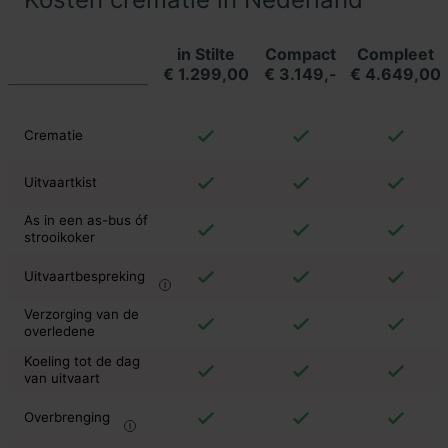
in Stilte
Compact
Compleet
€ 1.299,00
€ 3.149,-
€ 4.649,00
Crematie
Uitvaartkist
As in een as-bus óf
strooikoker
Uitvaartbespreking
Verzorging van de
overledene
Koeling tot de dag
van uitvaart
Overbrenging