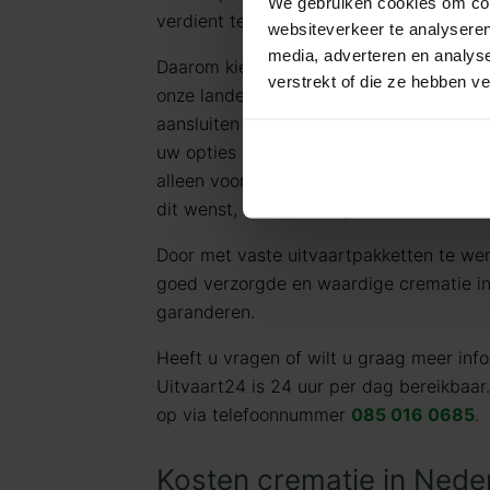
We gebruiken cookies om cont
verdient tegen een eerlijk tarief.
websiteverkeer te analyseren
media, adverteren en analys
Daarom kiezen wij ervoor standaard te 
verstrekt of die ze hebben v
onze landelijke dekking en jarenlange er
aansluiten bij de meest voorkomende uit
uw opties en de daarbij behorende (eerli
alleen voor datgene wat u wilt afnemen 
dit wenst, kunt u deze pakketten uitbrei
Door met vaste uitvaartpakketten te we
goed verzorgde en waardige crematie in 
garanderen.
Heeft u vragen of wilt u graag meer in
Uitvaart24 is 24 uur per dag bereikbaar
op via telefoonnummer
085 016 0685
.
Kosten crematie in Nede