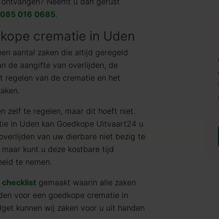
ie ontvangen? Neemt u dan gerust
085 016 0685
.
dkope crematie in Uden
een aantal zaken die altijd geregeld
n de aangifte van overlijden, de
et regelen van de crematie en het
zaken.
 zelf te regelen, maar dit hoeft niet.
tie in Uden kan Goedkope Uitvaart24 u
 overlijden van uw dierbare niet bezig te
maar kunt u deze kostbare tijd
heid te nemen.
e
checklist
gemaakt waarin alle zaken
den voor een goedkope crematie in
get kunnen wij zaken voor u uit handen