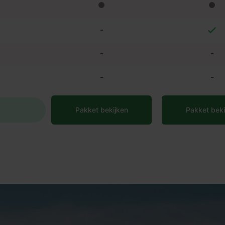
-
-
-
-
-
Pakket bekijken
Pakket beki