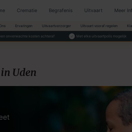
me
Crematie
Begrafenis
Uitvaart
Meer In
Ons
Ervaringen
Uitvaartverzorger
Uitvaart vooraf regelen
Kl
en onverwachte kosten achteraf
Met elke uitvaartpolis mogelijk
 in Uden
eet