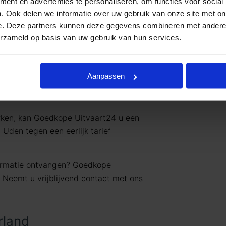
ent en advertenties te personaliseren, om functies voor social
. Ook delen we informatie over uw gebruik van onze site met on
e. Deze partners kunnen deze gegevens combineren met andere i
werken met uitvaartpakketten. Door
erzameld op basis van uw gebruik van hun services.
varing bieden wij uitvaartpakketten die
vaartwensen. In één oogopslag ziet u al
jke) prijzen. U betaalt op deze manier
Aanpassen
en wat past binnen uw budget. Indien u
den.
rken, kan Goedkope Uitvaart24 u een
Uden tegen een eerlijk tarief
formatie ontvangen? Goedkope
. Neemt u vrijblijvend contact met ons
rland