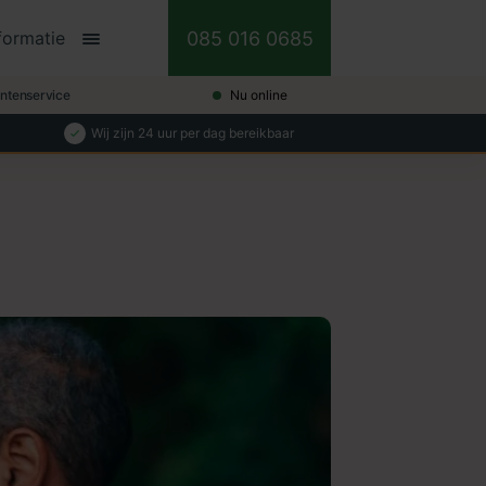
085 016 0685
formatie
antenservice
Nu online
Wij zijn 24 uur per dag bereikbaar