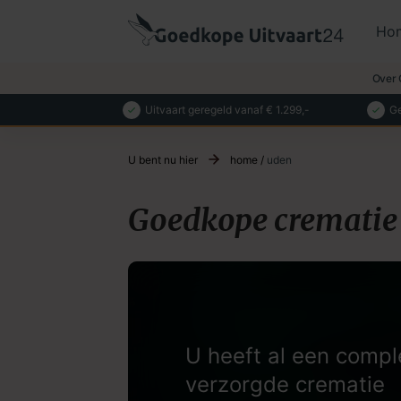
Ho
Over 
Uitvaart geregeld vanaf € 1.299,-
Ge
U bent nu hier
home
/
uden
Goedkope crematie
U heeft al een compl
verzorgde crematie