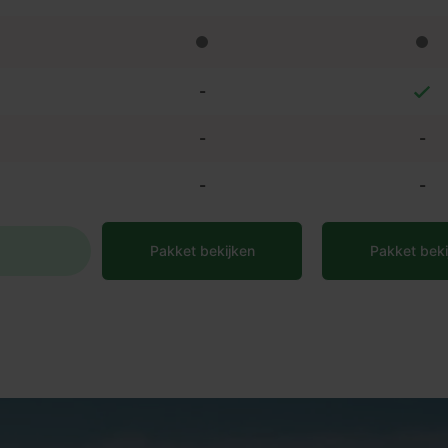
-
-
-
-
-
Pakket bekijken
Pakket beki