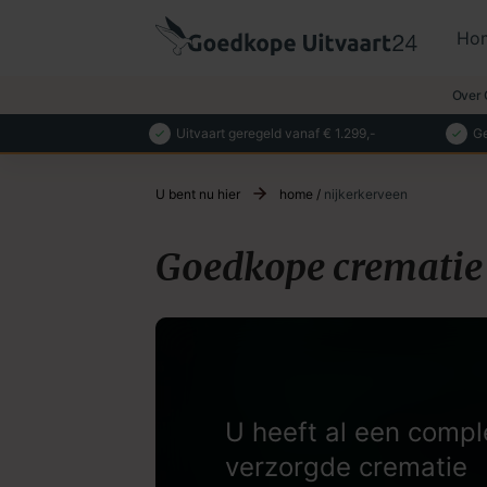
Ho
Over 
Uitvaart geregeld vanaf € 1.299,-
Ge
U bent nu hier
home
/
nijkerkerveen
Goedkope crematie 
U heeft al een compl
verzorgde crematie