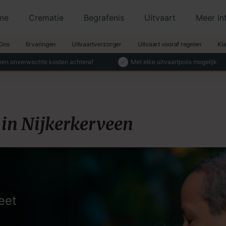
me
Crematie
Begrafenis
Uitvaart
Meer In
Ons
Ervaringen
Uitvaartverzorger
Uitvaart vooraf regelen
Kl
en onverwachte kosten achteraf
Met elke uitvaartpolis mogelijk
in Nijkerkerveen
eet