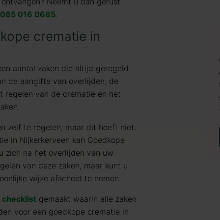
ie ontvangen? Neemt u dan gerust
085 016 0685
.
dkope crematie in
een aantal zaken die altijd geregeld
n de aangifte van overlijden, de
et regelen van de crematie en het
zaken.
 zelf te regelen, maar dit hoeft niet.
tie in Nijkerkerveen kan Goedkope
 u zich na het overlijden van uw
egelen van deze zaken, maar kunt u
oonlijke wijze afscheid te nemen.
e
checklist
gemaakt waarin alle zaken
den voor een goedkope crematie in