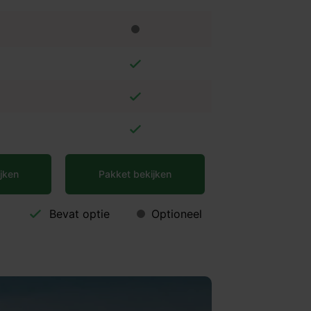
jken
Pakket bekijken
Bevat optie
Optioneel