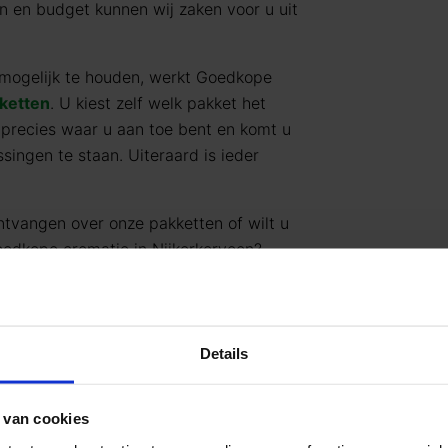
n en budget kunnen wij zaken voor u uit
mogelijk te houden, werkt Goedkope
ketten
. U kiest zelf welk pakket het
 precies waar u aan toe bent en komt u
singen te staan. Uiteraard is ieder
ntvangen over onze pakketten of wilt u
oedkope crematie in Nijkerkerveen?
. Goedkope Uitvaart24 is 24/7
 0685
.
 over het regelen van een
uitvaart
,
Details
naar
info@goedkopeuitvaart24.nl
of
 van cookies
itvaart24 kiezen?