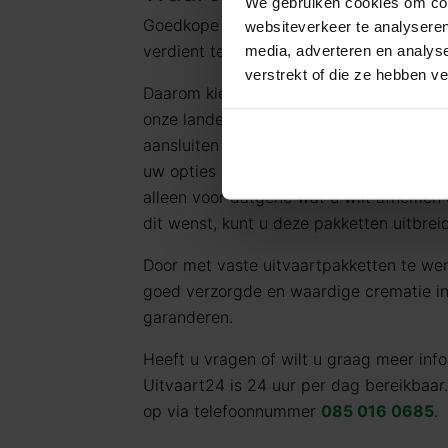
We gebruiken cookies om cont
Goedkope Uitvaart24 vindt dat iedereen
websiteverkeer te analyseren
verdient tegen een eerlijk tarief.
media, adverteren en analys
verstrekt of die ze hebben v
Daarom kiezen wij ervoor standaard te 
onze landelijke dekking en jarenlange er
aansluiten bij de meest voorkomende uit
uw opties en de daarbij behorende (eerli
alleen voor datgene wat u wilt afnemen 
dit wenst, kunt u deze pakketten uitbrei
Door met vaste uitvaartpakketten te we
goed verzorgde en waardige crematie in N
garanderen.
Heeft u vragen of wilt u graag meer in
Uitvaart24 is 24 uur per dag bereikbaar
op via telefoonnummer
085 016 0685
.