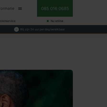
085 016 0685
formatie
antenservice
Nu online
Wij zijn 24 uur per dag bereikbaar