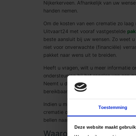
Nijkerkerveen. Afhankelijk van uw wense
handen nemen.
Om de kosten van een crematie zo laag 
Uitvaart24 met vooraf vastgestelde
pak
beste aansluit bij uw wensen. Zo weet u
niet voor onverwachte (financiële) verras
pakket naar wens uit te breiden.
Heeft u vragen, wilt u meer informatie o
ondersteuning bij het regelen van een g
Neemt u dan gerust contact met ons op
bereikbaar op telefoonnummer
085 016
Indien u meer informatie wilt ontvangen
Toestemming
crematie of
begrafenis
, kunt u mailen 
bellen naar
085 016 0685
.
Deze website maakt gebruik
Waarom voor Goedkope U