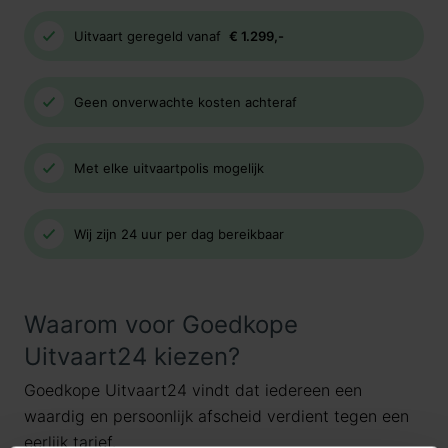
Uitvaart geregeld vanaf
€ 1.299,-
Geen onverwachte kosten achteraf
Met elke uitvaartpolis mogelijk
Wij zijn 24 uur per dag bereikbaar
Waarom voor Goedkope
Uitvaart24 kiezen?
Goedkope Uitvaart24 vindt dat iedereen een
waardig en persoonlijk afscheid verdient tegen een
eerlijk tarief.