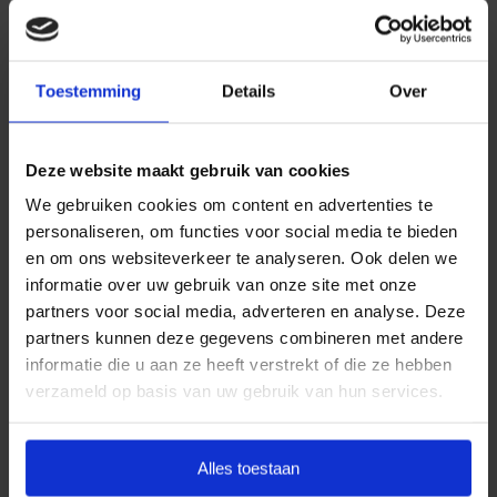
Daarom kiezen wij ervoor standaard te werken met
uitvaartpakketten. Door onze landelijke dekking en
Toestemming
Details
Over
jarenlange ervaring bieden wij uitvaartpakketten die
aansluiten bij de meest voorkomende
uitvaartwensen. In één oogopslag ziet u al uw opties
Deze website maakt gebruik van cookies
en de daarbij behorende (eerlijke) prijzen. U betaalt
We gebruiken cookies om content en advertenties te
op deze manier alleen voor datgene wat u wilt
personaliseren, om functies voor social media te bieden
afnemen en wat past binnen uw budget. Indien u dit
en om ons websiteverkeer te analyseren. Ook delen we
wenst, kunt u deze pakketten uitbreiden.
informatie over uw gebruik van onze site met onze
partners voor social media, adverteren en analyse. Deze
Door met vaste uitvaartpakketten te werken, kan
partners kunnen deze gegevens combineren met andere
Goedkope Uitvaart24 u een goed verzorgde en
informatie die u aan ze heeft verstrekt of die ze hebben
waardige crematie in Nieuw-Loosdrecht tegen een
verzameld op basis van uw gebruik van hun services.
eerlijk tarief garanderen.
Heeft u vragen of wilt u graag meer informatie
Alles toestaan
ontvangen? Goedkope Uitvaart24 is 24 uur per dag