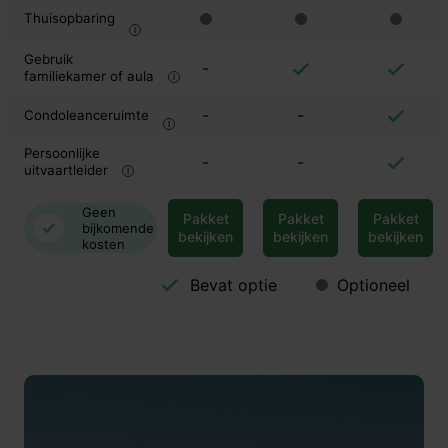
Thuisopbaring
Gebruik
-
familiekamer of aula
-
-
Condoleanceruimte
Persoonlijke
-
-
uitvaartleider
Geen
Pakket
Pakket
Pakket
bijkomende
bekijken
bekijken
bekijken
kosten
Bevat optie
Optioneel