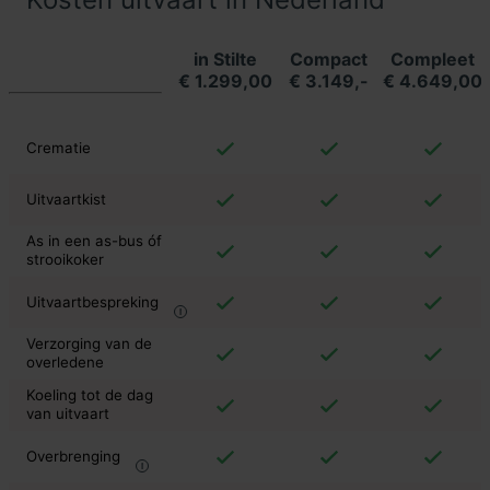
in Stilte
Compact
Compleet
€ 1.299,00
€ 3.149,-
€ 4.649,00
Crematie
Uitvaartkist
As in een as-bus óf
strooikoker
Uitvaartbespreking
Verzorging van de
overledene
Koeling tot de dag
van uitvaart
Overbrenging