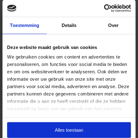
Daarom kiezen wij ervoor standaard te werken met
uitvaartpakketten. Door onze landelijke dekking en
Toestemming
Details
Over
jarenlange ervaring bieden wij uitvaartpakketten die
aansluiten bij de meest voorkomende
uitvaartwensen. In één oogopslag ziet u al uw opties
Deze website maakt gebruik van cookies
en de daarbij behorende (eerlijke) prijzen. U betaalt
We gebruiken cookies om content en advertenties te
op deze manier alleen voor datgene wat u wilt
personaliseren, om functies voor social media te bieden
afnemen en wat past binnen uw budget. Indien u dit
en om ons websiteverkeer te analyseren. Ook delen we
wenst, kunt u deze pakketten uitbreiden.
informatie over uw gebruik van onze site met onze
partners voor social media, adverteren en analyse. Deze
Door met vaste uitvaartpakketten te werken, kan
partners kunnen deze gegevens combineren met andere
Goedkope Uitvaart24 u een goed verzorgde en
informatie die u aan ze heeft verstrekt of die ze hebben
waardige crematie in Neder-Betuwe tegen een
verzameld op basis van uw gebruik van hun services.
eerlijk tarief garanderen.
Heeft u vragen of wilt u graag meer informatie
Alles toestaan
ontvangen? Goedkope Uitvaart24 is 24 uur per dag