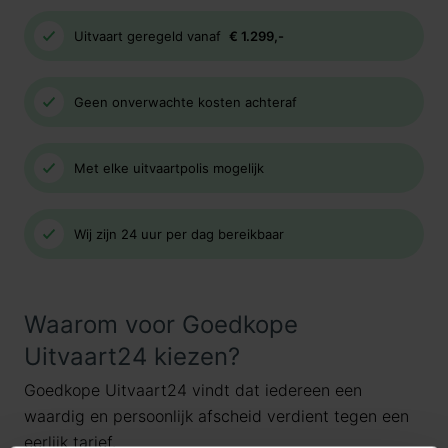
Uitvaart geregeld vanaf
€ 1.299,-
Geen onverwachte kosten achteraf
Met elke uitvaartpolis mogelijk
Wij zijn 24 uur per dag bereikbaar
Waarom voor Goedkope
Uitvaart24 kiezen?
Goedkope Uitvaart24 vindt dat iedereen een
waardig en persoonlijk afscheid verdient tegen een
eerlijk tarief.