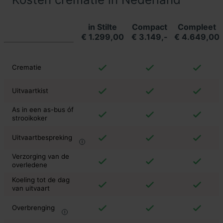
in Stilte
Compact
Compleet
€ 1.299,00
€ 3.149,-
€ 4.649,00
Crematie
Uitvaartkist
As in een as-bus óf
strooikoker
Uitvaartbespreking
Verzorging van de
overledene
Koeling tot de dag
van uitvaart
Overbrenging