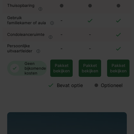
Thuisopbaring
Gebruik
-
familiekamer of aula
-
-
Condoleanceruimte
Persoonlijke
-
-
uitvaartleider
Geen
Pakket
Pakket
Pakket
bijkomende
bekijken
bekijken
bekijken
kosten
Bevat optie
Optioneel