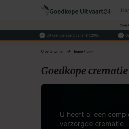
Ho
Over 
Uitvaart geregeld vanaf € 1.299,-
Ge
U bent nu hier
home
/
lopik
Goedkope crematie 
U heeft al een compl
verzorgde crematie