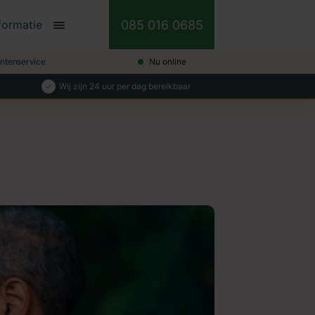
085 016 0685
formatie
antenservice
Nu online
Wij zijn 24 uur per dag bereikbaar