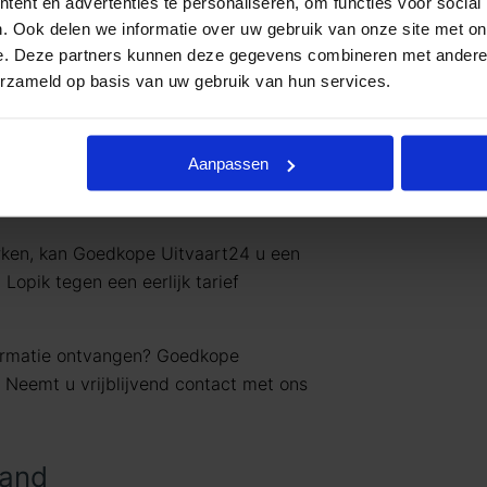
ent en advertenties te personaliseren, om functies voor social
. Ook delen we informatie over uw gebruik van onze site met on
e. Deze partners kunnen deze gegevens combineren met andere i
werken met uitvaartpakketten. Door
erzameld op basis van uw gebruik van hun services.
varing bieden wij uitvaartpakketten die
vaartwensen. In één oogopslag ziet u al
jke) prijzen. U betaalt op deze manier
Aanpassen
en wat past binnen uw budget. Indien u
den.
rken, kan Goedkope Uitvaart24 u een
opik tegen een eerlijk tarief
formatie ontvangen? Goedkope
. Neemt u vrijblijvend contact met ons
land