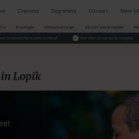
me
Crematie
Begrafenis
Uitvaart
Meer In
Ons
Ervaringen
Uitvaartverzorger
Uitvaart vooraf regelen
Kl
en onverwachte kosten achteraf
Met elke uitvaartpolis mogelijk
in Lopik
eet