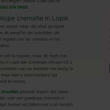
ie ontvangen? Neemt u dan gerust
085 016 0685
.
kope crematie in Lopik
een aantal zaken die altijd geregeld
n de aangifte van overlijden, de
et regelen van de crematie en het
zaken.
 zelf te regelen, maar dit hoeft niet.
tie in Lopik kan Goedkope Uitvaart24 u
 overlijden van uw dierbare niet bezig te
maar kunt u deze kostbare tijd
heid te nemen.
e
checklist
gemaakt waarin alle zaken
den voor een goedkope crematie in
get kunnen wij zaken voor u uit handen