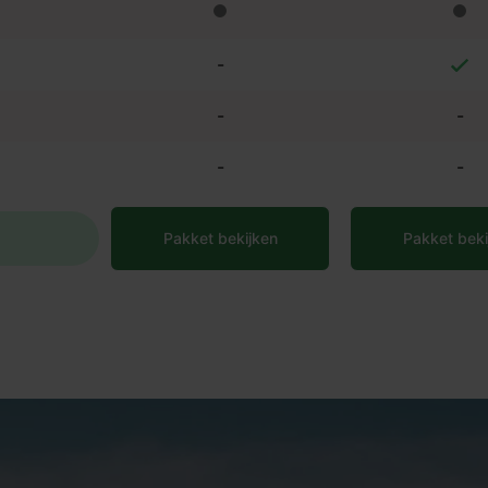
-
-
-
-
-
Pakket bekijken
Pakket beki