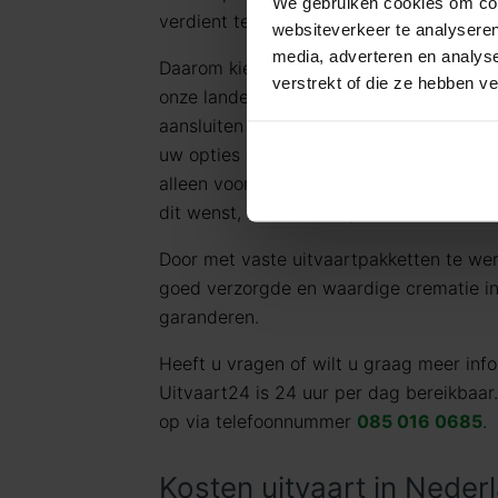
We gebruiken cookies om cont
verdient tegen een eerlijk tarief.
websiteverkeer te analyseren
media, adverteren en analys
Daarom kiezen wij ervoor standaard te 
verstrekt of die ze hebben v
onze landelijke dekking en jarenlange er
aansluiten bij de meest voorkomende uit
uw opties en de daarbij behorende (eerli
alleen voor datgene wat u wilt afnemen 
dit wenst, kunt u deze pakketten uitbrei
Door met vaste uitvaartpakketten te we
goed verzorgde en waardige crematie in L
garanderen.
Heeft u vragen of wilt u graag meer in
Uitvaart24 is 24 uur per dag bereikbaar
op via telefoonnummer
085 016 0685
.
Kosten uitvaart in Neder