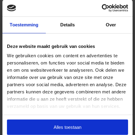
Daarom kiezen wij ervoor standaard te werken met
uitvaartpakketten. Door onze landelijke dekking en
Toestemming
Details
Over
jarenlange ervaring bieden wij uitvaartpakketten die
aansluiten bij de meest voorkomende
uitvaartwensen. In één oogopslag ziet u al uw opties
Deze website maakt gebruik van cookies
en de daarbij behorende (eerlijke) prijzen. U betaalt
We gebruiken cookies om content en advertenties te
op deze manier alleen voor datgene wat u wilt
personaliseren, om functies voor social media te bieden
afnemen en wat past binnen uw budget. Indien u dit
en om ons websiteverkeer te analyseren. Ook delen we
wenst, kunt u deze pakketten uitbreiden.
informatie over uw gebruik van onze site met onze
partners voor social media, adverteren en analyse. Deze
Door met vaste uitvaartpakketten te werken, kan
partners kunnen deze gegevens combineren met andere
Goedkope Uitvaart24 u een goed verzorgde en
informatie die u aan ze heeft verstrekt of die ze hebben
waardige crematie in Loon Op Zand tegen een eerlijk
verzameld op basis van uw gebruik van hun services.
tarief garanderen.
Heeft u vragen of wilt u graag meer informatie
Alles toestaan
ontvangen? Goedkope Uitvaart24 is 24 uur per dag