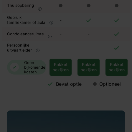
Thuisopbaring
Gebruik
-
familiekamer of aula
-
-
Condoleanceruimte
Persoonlijke
-
-
uitvaartleider
Geen
Pakket
Pakket
Pakket
bijkomende
bekijken
bekijken
bekijken
kosten
Bevat optie
Optioneel