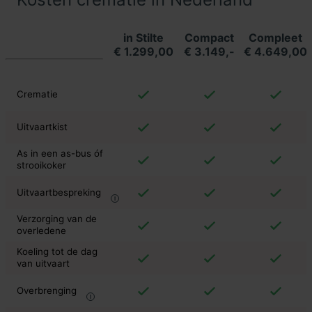
in Stilte
Compact
Compleet
€ 1.299,00
€ 3.149,-
€ 4.649,00
Crematie
Uitvaartkist
As in een as-bus óf
strooikoker
Uitvaartbespreking
Verzorging van de
overledene
Koeling tot de dag
van uitvaart
Overbrenging