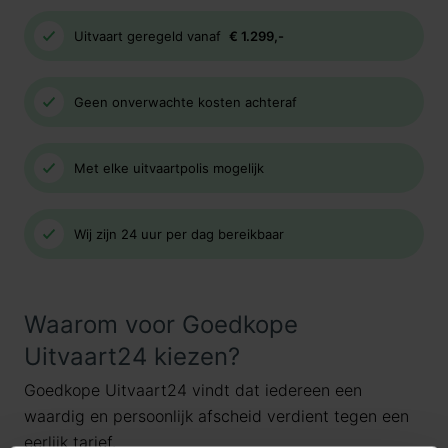
Uitvaart geregeld vanaf
€ 1.299,-
Geen onverwachte kosten achteraf
Met elke uitvaartpolis mogelijk
Wij zijn 24 uur per dag bereikbaar
Waarom voor Goedkope
Uitvaart24 kiezen?
Goedkope Uitvaart24 vindt dat iedereen een
waardig en persoonlijk afscheid verdient tegen een
eerlijk tarief.