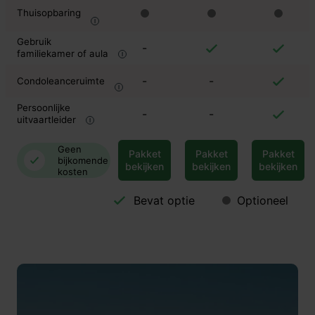
Thuisopbaring
Gebruik
-
familiekamer of aula
-
-
Condoleanceruimte
Persoonlijke
-
-
uitvaartleider
Geen
Pakket
Pakket
Pakket
bijkomende
bekijken
bekijken
bekijken
kosten
Bevat optie
Optioneel