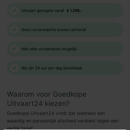
Uitvaart geregeld vanaf
€ 1.299,-
Geen onverwachte kosten achteraf
Met elke uitvaartpolis mogelijk
Wij zijn 24 uur per dag bereikbaar
Waarom voor Goedkope
Uitvaart24 kiezen?
Goedkope Uitvaart24 vindt dat iedereen een
waardig en persoonlijk afscheid verdient tegen een
eerlijk tarief.