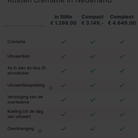
in Stilte
Compact
Compleet
€ 1.299,00
€ 3.149,-
€ 4.649,00
Crematie
Uitvaartkist
As in een as-bus óf
strooikoker
Uitvaartbespreking
Verzorging van de
overledene
Koeling tot de dag
van uitvaart
Overbrenging