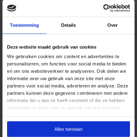
Daarom kiezen wij ervoor standaard te werken met
uitvaartpakketten. Door onze landelijke dekking en
Toestemming
Details
Over
jarenlange ervaring bieden wij uitvaartpakketten die
aansluiten bij de meest voorkomende
uitvaartwensen. In één oogopslag ziet u al uw opties
Deze website maakt gebruik van cookies
en de daarbij behorende (eerlijke) prijzen. U betaalt
We gebruiken cookies om content en advertenties te
op deze manier alleen voor datgene wat u wilt
personaliseren, om functies voor social media te bieden
afnemen en wat past binnen uw budget. Indien u dit
en om ons websiteverkeer te analyseren. Ook delen we
wenst, kunt u deze pakketten uitbreiden.
informatie over uw gebruik van onze site met onze
partners voor social media, adverteren en analyse. Deze
Door met vaste uitvaartpakketten te werken, kan
partners kunnen deze gegevens combineren met andere
Goedkope Uitvaart24 u een goed verzorgde en
informatie die u aan ze heeft verstrekt of die ze hebben
waardige crematie in Koggenland tegen een eerlijk
verzameld op basis van uw gebruik van hun services.
tarief garanderen.
Heeft u vragen of wilt u graag meer informatie
Alles toestaan
ontvangen? Goedkope Uitvaart24 is 24 uur per dag