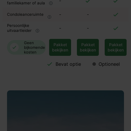
-
familiekamer of aula
-
-
Condoleanceruimte
Persoonlijke
-
-
uitvaartleider
Geen
Pakket
Pakket
Pakket
bijkomende
bekijken
bekijken
bekijken
kosten
Bevat optie
Optioneel