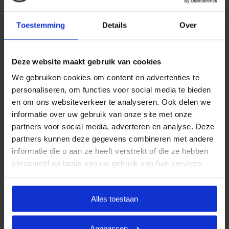
jarenlange ervaring bieden wij uitvaartpakketten die
aansluiten bij de meest voorkomende
Toestemming
Details
Over
uitvaartwensen. In één oogopslag ziet u al uw opties
en de daarbij behorende (eerlijke) prijzen. U betaalt
Deze website maakt gebruik van cookies
op deze manier alleen voor datgene wat u wilt
afnemen en wat past binnen uw budget. Indien u dit
We gebruiken cookies om content en advertenties te
personaliseren, om functies voor social media te bieden
wenst, kunt u deze pakketten uitbreiden.
en om ons websiteverkeer te analyseren. Ook delen we
Door met vaste uitvaartpakketten te werken, kan
informatie over uw gebruik van onze site met onze
Goedkope Uitvaart24 u een goed verzorgde en
partners voor social media, adverteren en analyse. Deze
waardige crematie in Gouda tegen een eerlijk tarief
partners kunnen deze gegevens combineren met andere
informatie die u aan ze heeft verstrekt of die ze hebben
garanderen.
verzameld op basis van uw gebruik van hun services.
Heeft u vragen of wilt u graag meer informatie
ontvangen? Goedkope Uitvaart24 is 24 uur per dag
Alles toestaan
bereikbaar. Neemt u vrijblijvend contact met ons op
via telefoonnummer
085 016 0685
.
Aanpassen