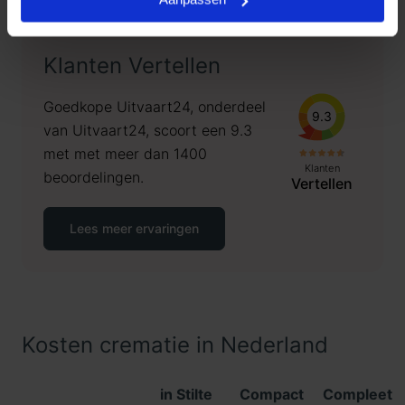
Klanten Vertellen
Goedkope Uitvaart24, onderdeel
9.3
van Uitvaart24, scoort een 9.3
met met meer dan 1400
Klanten
beoordelingen.
Vertellen
Lees meer ervaringen
Kosten crematie in Nederland
in Stilte
Compact
Compleet