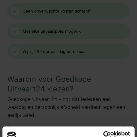
Geen onverwachte kosten achteraf
Met elke uitvaartpolis mogelijk
Wij zijn 24 uur per dag bereikbaar
Waarom voor Goedkope
Uitvaart24 kiezen?
Goedkope Uitvaart24 vindt dat iedereen een
waardig en persoonlijk afscheid verdient tegen een
eerlijk tarief.
Daarom kiezen wij ervoor standaard te werken met
uitvaartpakketten. Door onze landelijke dekking en