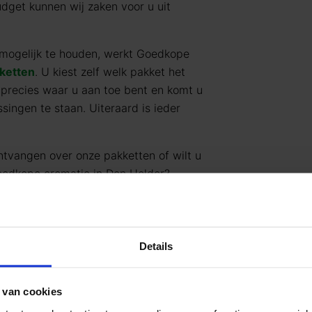
dget kunnen wij zaken voor u uit
mogelijk te houden, werkt Goedkope
ketten
. U kiest zelf welk pakket het
 precies waar u aan toe bent en komt u
singen te staan. Uiteraard is ieder
ntvangen over onze pakketten of wilt u
goedkope crematie in Den Helder?
. Goedkope Uitvaart24 is 24/7
 0685
.
 over het regelen van een
uitvaart
,
Details
naar
info@goedkopeuitvaart24.nl
of
 van cookies
itvaart24 kiezen?