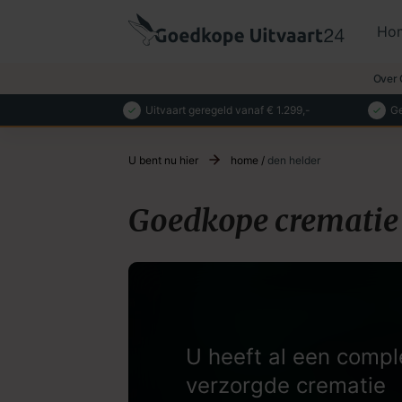
Ho
Over 
Uitvaart geregeld vanaf € 1.299,-
Ge
U bent nu hier
home
/
den helder
Goedkope crematie 
U heeft al een compl
verzorgde crematie