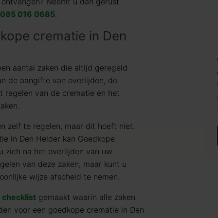
ie ontvangen? Neemt u dan gerust
085 016 0685
.
dkope crematie in Den
een aantal zaken die altijd geregeld
n de aangifte van overlijden, de
et regelen van de crematie en het
zaken.
 zelf te regelen, maar dit hoeft niet.
tie in Den Helder kan Goedkope
 u zich na het overlijden van uw
egelen van deze zaken, maar kunt u
oonlijke wijze afscheid te nemen.
e
checklist
gemaakt waarin alle zaken
den voor een goedkope crematie in Den