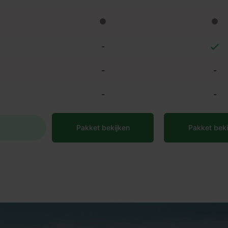
-
-
-
-
-
Pakket bekijken
Pakket beki