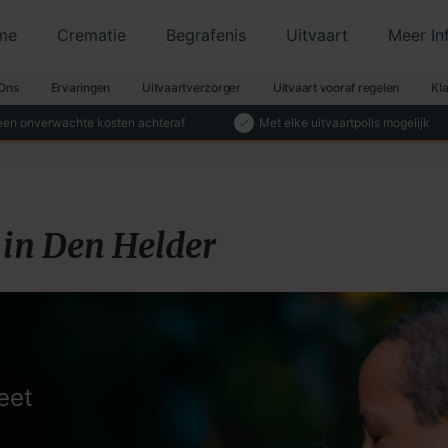
me
Crematie
Begrafenis
Uitvaart
Meer In
Ons
Ervaringen
Uitvaartverzorger
Uitvaart vooraf regelen
Kl
en onverwachte kosten achteraf
Met elke uitvaartpolis mogelijk
in Den Helder
eet