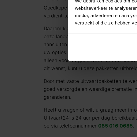
We gebruiken cookies om cont
Goedkope Uitvaart24 vindt dat iedereen
websiteverkeer te analyseren
verdient tegen een eerlijk tarief.
media, adverteren en analys
verstrekt of die ze hebben v
Daarom kiezen wij ervoor standaard te 
onze landelijke dekking en jarenlange er
aansluiten bij de meest voorkomende uit
uw opties en de daarbij behorende (eerli
alleen voor datgene wat u wilt afnemen 
dit wenst, kunt u deze pakketten uitbrei
Door met vaste uitvaartpakketten te we
goed verzorgde en waardige crematie in 
garanderen.
Heeft u vragen of wilt u graag meer in
Uitvaart24 is 24 uur per dag bereikbaar
op via telefoonnummer
085 016 0685
.