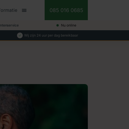
085 016 0685
formatie
antenservice
Nu online
Wij zijn 24 uur per dag bereikbaar