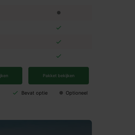
jken
Pakket bekijken
Bevat optie
Optioneel