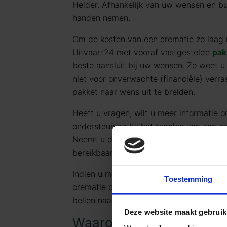
Helder. Afhankelijk van uw wensen en bu
handen nemen.
Om de kosten van een crematie zo laag 
Uitvaart24 met vooraf vastgestelde
pak
beste aansluit bij uw wensen. Zo weet u
niet voor onverwachte (financiële) verras
pakket naar wens uit te breiden.
Heeft u vragen, wilt u meer informatie o
ondersteuning bij het regelen van een 
Neemt u dan gerust contact met ons op
bereikbaar op telefoonnummer
085 016
Indien u meer informatie wilt ontvangen
Toestemming
crematie of
begrafenis
, kunt u mailen 
bellen naar
085 016 0685
.
Deze website maakt gebruik
Waarom voor Goedkope U