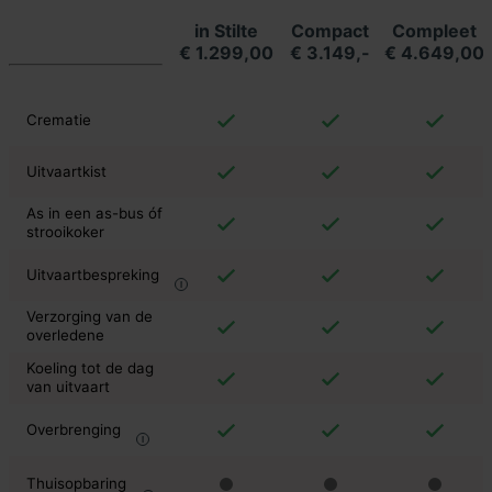
in Stilte
Compact
Compleet
€ 1.299,00
€ 3.149,-
€ 4.649,00
Crematie
Uitvaartkist
As in een as-bus óf
strooikoker
Uitvaartbespreking
Verzorging van de
overledene
Koeling tot de dag
van uitvaart
Overbrenging
Thuisopbaring