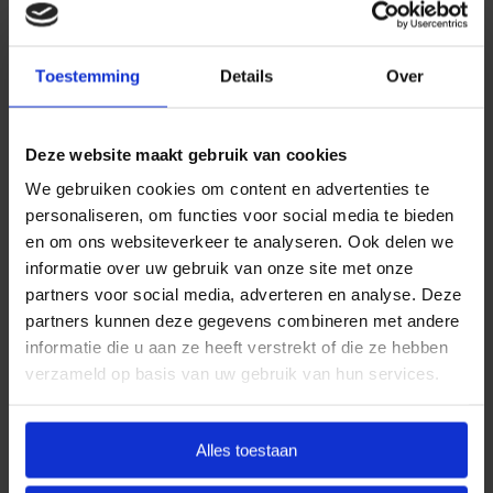
Daarom kiezen wij ervoor standaard te werken met
uitvaartpakketten. Door onze landelijke dekking en
jarenlange ervaring bieden wij uitvaartpakketten die
Toestemming
Details
Over
aansluiten bij de meest voorkomende
uitvaartwensen. In één oogopslag ziet u al uw opties
en de daarbij behorende (eerlijke) prijzen. U betaalt
Deze website maakt gebruik van cookies
op deze manier alleen voor datgene wat u wilt
We gebruiken cookies om content en advertenties te
afnemen en wat past binnen uw budget. Indien u dit
personaliseren, om functies voor social media te bieden
wenst, kunt u deze pakketten uitbreiden.
en om ons websiteverkeer te analyseren. Ook delen we
informatie over uw gebruik van onze site met onze
Door met vaste uitvaartpakketten te werken, kan
partners voor social media, adverteren en analyse. Deze
Goedkope Uitvaart24 u een goed verzorgde en
partners kunnen deze gegevens combineren met andere
waardige crematie in Brummen tegen een eerlijk
informatie die u aan ze heeft verstrekt of die ze hebben
tarief garanderen.
verzameld op basis van uw gebruik van hun services.
Heeft u vragen of wilt u graag meer informatie
ontvangen? Goedkope Uitvaart24 is 24 uur per dag
Alles toestaan
bereikbaar. Neemt u vrijblijvend contact met ons op