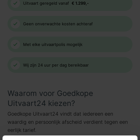
Uitvaart geregeld vanaf
€ 1.299,-
Geen onverwachte kosten achteraf
Met elke uitvaartpolis mogelijk
Wij zijn 24 uur per dag bereikbaar
Waarom voor Goedkope
Uitvaart24 kiezen?
Goedkope Uitvaart24 vindt dat iedereen een
waardig en persoonlijk afscheid verdient tegen een
eerlijk tarief.