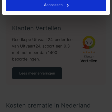
via telefoonnummer
085 016 0685
.
Aanpassen
Klanten Vertellen
Goedkope Uitvaart24, onderdeel
9.3
van Uitvaart24, scoort een 9.3
met met meer dan 1400
Klanten
beoordelingen.
Vertellen
Lees meer ervaringen
Kosten crematie in Nederland