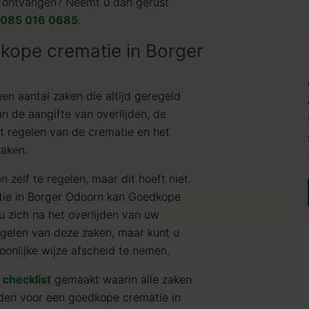
ie ontvangen? Neemt u dan gerust
085 016 0685
.
dkope crematie in Borger
een aantal zaken die altijd geregeld
n de aangifte van overlijden, de
et regelen van de crematie en het
zaken.
 zelf te regelen, maar dit hoeft niet.
tie in Borger Odoorn kan Goedkope
 u zich na het overlijden van uw
egelen van deze zaken, maar kunt u
oonlijke wijze afscheid te nemen.
e
checklist
gemaakt waarin alle zaken
den voor een goedkope crematie in