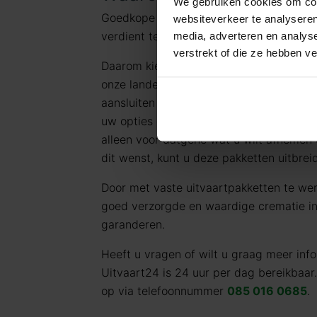
We gebruiken cookies om cont
Goedkope Uitvaart24 vindt dat iedereen
websiteverkeer te analyseren
verdient tegen een eerlijk tarief.
media, adverteren en analys
verstrekt of die ze hebben v
Daarom kiezen wij ervoor standaard te 
onze landelijke dekking en jarenlange er
aansluiten bij de meest voorkomende uit
uw opties en de daarbij behorende (eerli
alleen voor datgene wat u wilt afnemen 
dit wenst, kunt u deze pakketten uitbrei
Door met vaste uitvaartpakketten te we
goed verzorgde en waardige crematie in 
garanderen.
Heeft u vragen of wilt u graag meer in
Uitvaart24 is 24 uur per dag bereikbaar
op via telefoonnummer
085 016 0685
.