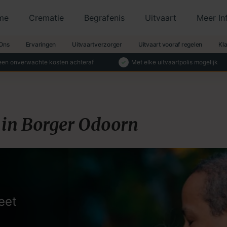
me
Crematie
Begrafenis
Uitvaart
Meer In
Ons
Ervaringen
Uitvaartverzorger
Uitvaart vooraf regelen
Kl
en onverwachte kosten achteraf
Met elke uitvaartpolis mogelijk
 in Borger Odoorn
eet