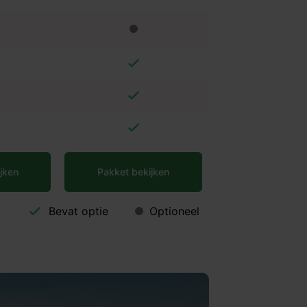
jken
Pakket bekijken
Bevat optie
Optioneel