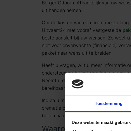
Borger Odoorn. Afhankelijk van uw wens
uit handen nemen.
Om de kosten van een crematie zo laag 
Uitvaart24 met vooraf vastgestelde
pak
beste aansluit bij uw wensen. Zo weet u
niet voor onverwachte (financiële) verras
pakket naar wens uit te breiden.
Heeft u vragen, wilt u meer informatie o
ondersteuning bij het regelen van een 
Neemt u dan gerust contact met ons op
bereikbaar op telefoonnummer
085 016
Indien u meer informatie wilt ontvangen
Toestemming
crematie of
begrafenis
, kunt u mailen 
bellen naar
085 016 0685
.
Deze website maakt gebruik
Waarom voor Goedkope U