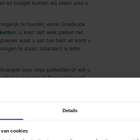
en en budget kunnen wij zaken voor u
mogelijk te houden, werkt Goedkope
ketten
. U kiest zelf welk pakket het
 precies waar u aan toe bent en komt u
singen te staan. Uiteraard is ieder
ntvangen over onze pakketten of wilt u
goedkope crematie in Borger Odoorn?
. Goedkope Uitvaart24 is 24/7
 0685
.
 over het regelen van een
uitvaart
,
Details
naar
info@goedkopeuitvaart24.nl
of
 van cookies
itvaart24 kiezen?