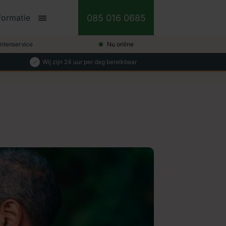
085 016 0685
formatie
antenservice
Nu online
Wij zijn 24 uur per dag bereikbaar