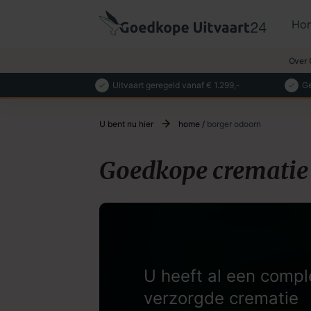
Ho
Over 
Uitvaart geregeld vanaf € 1.299,-
Ge
U bent nu hier
home
/
borger odoorn
Goedkope crematie
U heeft al een compl
verzorgde crematie