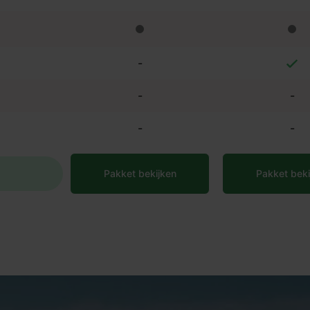
-
-
-
-
-
Pakket bekijken
Pakket beki