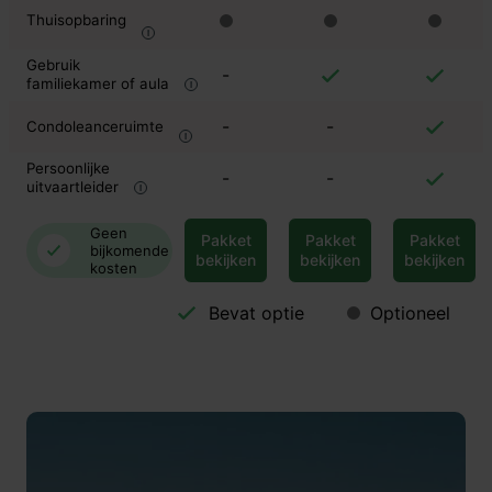
Thuisopbaring
Gebruik
-
familiekamer of aula
-
-
Condoleanceruimte
Persoonlijke
-
-
uitvaartleider
Geen
Pakket
Pakket
Pakket
bijkomende
bekijken
bekijken
bekijken
kosten
Bevat optie
Optioneel