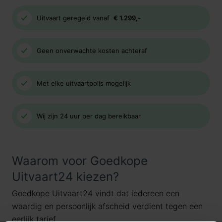
Uitvaart geregeld vanaf
€ 1.299,-
Geen onverwachte kosten achteraf
Met elke uitvaartpolis mogelijk
Wij zijn 24 uur per dag bereikbaar
Waarom voor Goedkope
Uitvaart24 kiezen?
Goedkope Uitvaart24 vindt dat iedereen een
waardig en persoonlijk afscheid verdient tegen een
eerlijk tarief.