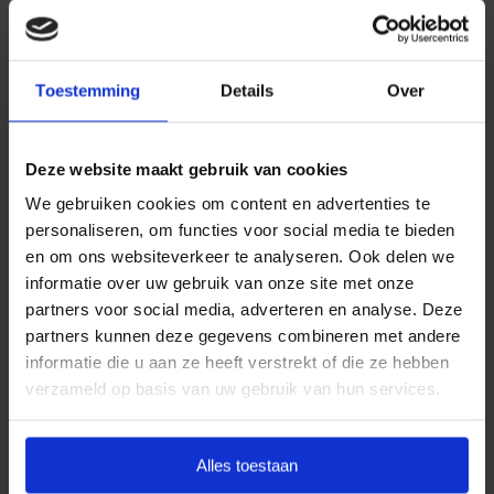
Daarom kiezen wij ervoor standaard te werken met
uitvaartpakketten. Door onze landelijke dekking en
Toestemming
Details
Over
jarenlange ervaring bieden wij uitvaartpakketten die
aansluiten bij de meest voorkomende
uitvaartwensen. In één oogopslag ziet u al uw opties
Deze website maakt gebruik van cookies
en de daarbij behorende (eerlijke) prijzen. U betaalt
We gebruiken cookies om content en advertenties te
op deze manier alleen voor datgene wat u wilt
personaliseren, om functies voor social media te bieden
afnemen en wat past binnen uw budget. Indien u dit
en om ons websiteverkeer te analyseren. Ook delen we
wenst, kunt u deze pakketten uitbreiden.
informatie over uw gebruik van onze site met onze
partners voor social media, adverteren en analyse. Deze
Door met vaste uitvaartpakketten te werken, kan
partners kunnen deze gegevens combineren met andere
Goedkope Uitvaart24 u een goed verzorgde en
informatie die u aan ze heeft verstrekt of die ze hebben
waardige crematie in Bodegraven Reeuwijk tegen
verzameld op basis van uw gebruik van hun services.
een eerlijk tarief garanderen.
Heeft u vragen of wilt u graag meer informatie
Alles toestaan
ontvangen? Goedkope Uitvaart24 is 24 uur per dag