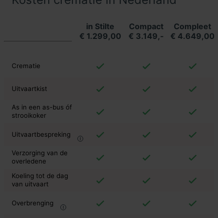
in Stilte
Compact
Compleet
€ 1.299,00
€ 3.149,-
€ 4.649,00
Crematie
Uitvaartkist
As in een as-bus óf
strooikoker
Uitvaartbespreking
Verzorging van de
overledene
Koeling tot de dag
van uitvaart
Overbrenging