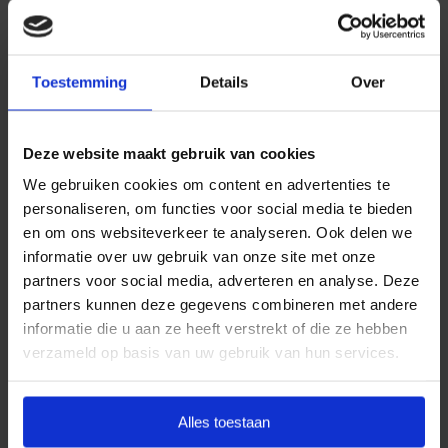
Daarom kiezen wij ervoor standaard te werken met
uitvaartpakketten. Door onze landelijke dekking en
Toestemming
Details
Over
jarenlange ervaring bieden wij uitvaartpakketten die
aansluiten bij de meest voorkomende
uitvaartwensen. In één oogopslag ziet u al uw opties
Deze website maakt gebruik van cookies
en de daarbij behorende (eerlijke) prijzen. U betaalt
We gebruiken cookies om content en advertenties te
op deze manier alleen voor datgene wat u wilt
personaliseren, om functies voor social media te bieden
afnemen en wat past binnen uw budget. Indien u dit
en om ons websiteverkeer te analyseren. Ook delen we
wenst, kunt u deze pakketten uitbreiden.
informatie over uw gebruik van onze site met onze
partners voor social media, adverteren en analyse. Deze
Door met vaste uitvaartpakketten te werken, kan
partners kunnen deze gegevens combineren met andere
Goedkope Uitvaart24 u een goed verzorgde en
informatie die u aan ze heeft verstrekt of die ze hebben
waardige crematie in Binnenmaas tegen een eerlijk
verzameld op basis van uw gebruik van hun services.
tarief garanderen.
Heeft u vragen of wilt u graag meer informatie
Alles toestaan
ontvangen? Goedkope Uitvaart24 is 24 uur per dag