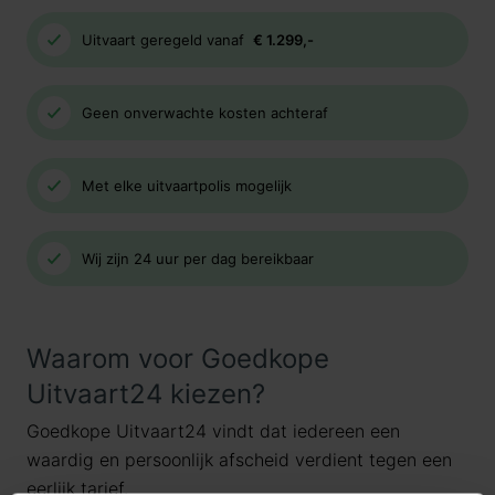
Uitvaart geregeld vanaf
€ 1.299,-
Geen onverwachte kosten achteraf
Met elke uitvaartpolis mogelijk
Wij zijn 24 uur per dag bereikbaar
Waarom voor Goedkope
Uitvaart24 kiezen?
Goedkope Uitvaart24 vindt dat iedereen een
waardig en persoonlijk afscheid verdient tegen een
eerlijk tarief.