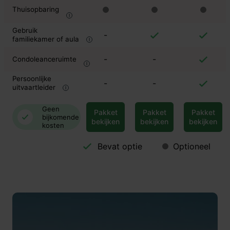
Thuisopbaring
Gebruik
-
familiekamer of aula
-
-
Condoleanceruimte
Persoonlijke
-
-
uitvaartleider
Geen
Pakket
Pakket
Pakket
bijkomende
bekijken
bekijken
bekijken
kosten
Bevat optie
Optioneel