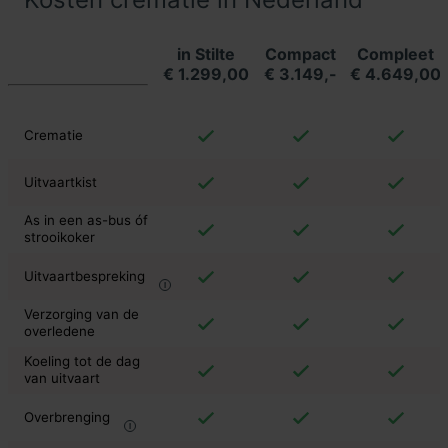
in Stilte
Compact
Compleet
€ 1.299,00
€ 3.149,-
€ 4.649,00
Crematie
Uitvaartkist
As in een as-bus óf
strooikoker
Uitvaartbespreking
Verzorging van de
overledene
Koeling tot de dag
van uitvaart
Overbrenging