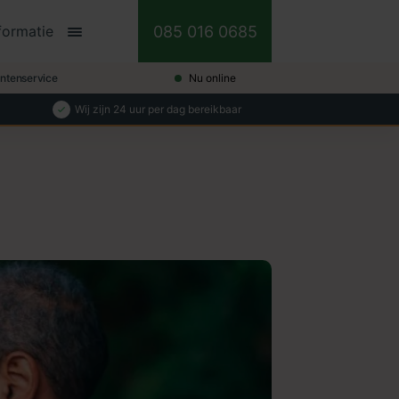
085 016 0685
formatie
antenservice
Nu online
Wij zijn 24 uur per dag bereikbaar