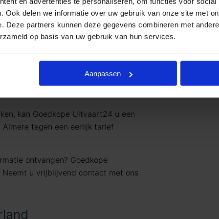
ent en advertenties te personaliseren, om functies voor social
. Ook delen we informatie over uw gebruik van onze site met on
e. Deze partners kunnen deze gegevens combineren met andere i
werken met uitvaartpakketten. Door
erzameld op basis van uw gebruik van hun services.
varing bieden wij uitvaartpakketten die
vaartwensen. In één oogopslag ziet u al
jke) prijzen. U betaalt op deze manier
Aanpassen
en wat past binnen uw budget. Indien u
den.
rken, kan Goedkope Uitvaart24 u een
Almere tegen een eerlijk tarief
formatie ontvangen? Goedkope
. Neemt u vrijblijvend contact met ons
rland