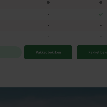
-
-
-
-
-
Pakket bekijken
Pakket beki