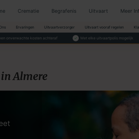
me
Crematie
Begrafenis
Uitvaart
Meer In
Ons
Ervaringen
Uitvaartverzorger
Uitvaart vooraf regelen
Kl
en onverwachte kosten achteraf
Met elke uitvaartpolis mogelijk
 in Almere
eet