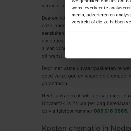
We gebruiken cookies om cont
verdient tegen een eerlijk tarief.
websiteverkeer te analyseren
media, adverteren en analys
Daarom kiezen wij ervoor standaard te 
verstrekt of die ze hebben v
onze landelijke dekking en jarenlange er
aansluiten bij de meest voorkomende uit
uw opties en de daarbij behorende (eerli
alleen voor datgene wat u wilt afnemen 
dit wenst, kunt u deze pakketten uitbrei
Door met vaste uitvaartpakketten te we
goed verzorgde en waardige crematie in 
garanderen.
Heeft u vragen of wilt u graag meer in
Uitvaart24 is 24 uur per dag bereikbaar
op via telefoonnummer
085 016 0685
.
Kosten crematie in Nede