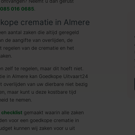
ie ontvangen? Neemt u dan gerust
085 016 0685
.
dkope crematie in Almere
een aantal zaken die altijd geregeld
n de aangifte van overlijden, de
et regelen van de crematie en het
zaken.
 zelf te regelen, maar dit hoeft niet.
tie in Almere kan Goedkope Uitvaart24
et overlijden van uw dierbare niet bezig
n, maar kunt u deze kostbare tijd
heid te nemen.
e
checklist
gemaakt waarin alle zaken
den voor een goedkope crematie in
dget kunnen wij zaken voor u uit