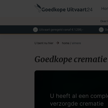
Ho
Over 
Uitvaart geregeld vanaf € 1.299,-
Ge
U bent nu hier
home
/
almere
Goedkope crematie
U heeft al een compl
verzorgde crematie