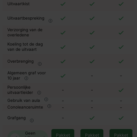
Uitvaartkist
Uitvaartbespreking
Verzorging van de
overledene
Koeling tot de dag
van de uitvaart
Overbrenging
Algemeen graf voor
-
-
10 jaar
Persoonlijke
-
-
uitvaartleider
-
-
-
Gebruik van aula
-
-
-
Conoleanceruimte
-
Grafgang
Geen
Pakket
Pakket
Pakket