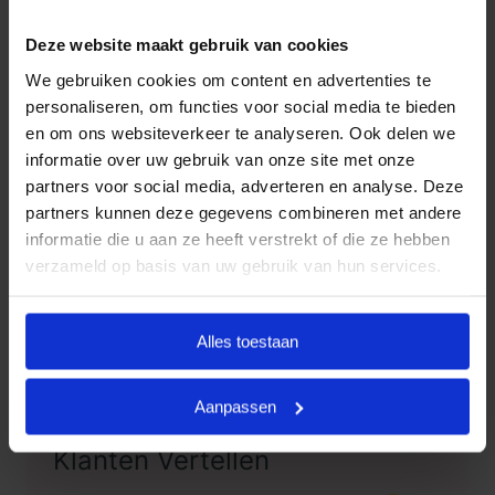
op deze manier alleen voor datgene wat u wilt
Deze website maakt gebruik van cookies
afnemen en wat past binnen uw budget. Indien u dit
We gebruiken cookies om content en advertenties te
wenst, kunt u deze pakketten uiteraard uitbreiden.
personaliseren, om functies voor social media te bieden
Door met vaste uitvaartpakketten te werken, kan
en om ons websiteverkeer te analyseren. Ook delen we
Goedkope Uitvaart24 u een goed verzorgde,
informatie over uw gebruik van onze site met onze
persoonlijke en waardige begrafenis tegen een
partners voor social media, adverteren en analyse. Deze
partners kunnen deze gegevens combineren met andere
eerlijk tarief garanderen.
informatie die u aan ze heeft verstrekt of die ze hebben
Heeft u vragen of wilt u graag meer informatie
verzameld op basis van uw gebruik van hun services.
ontvangen? Goedkope Uitvaart24 is 24 uur per dag
bereikbaar. Neemt u vrijblijvend contact met ons op
Alles toestaan
via telefoonnummer
085 016 0685
.
Aanpassen
Klanten Vertellen