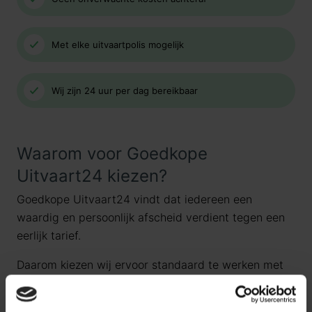
Met elke uitvaartpolis mogelijk
Wij zijn 24 uur per dag bereikbaar
Waarom voor Goedkope
Uitvaart24 kiezen?
Goedkope Uitvaart24 vindt dat iedereen een
waardig en persoonlijk afscheid verdient tegen een
eerlijk tarief.
Daarom kiezen wij ervoor standaard te werken met
uitvaartpakketten. Door onze landelijke dekking en
jarenlange ervaring bieden wij uitvaartpakketten die