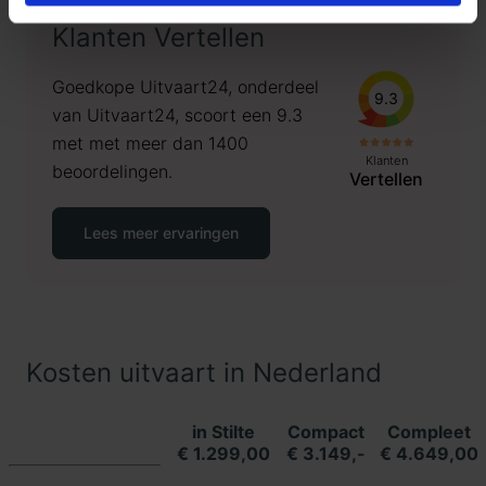
Klanten Vertellen
Goedkope Uitvaart24, onderdeel
9.3
van Uitvaart24, scoort een 9.3
met met meer dan 1400
Klanten
beoordelingen.
Vertellen
Lees meer ervaringen
Kosten uitvaart in Nederland
in Stilte
Compact
Compleet
€ 1.299,00
€ 3.149,-
€ 4.649,00