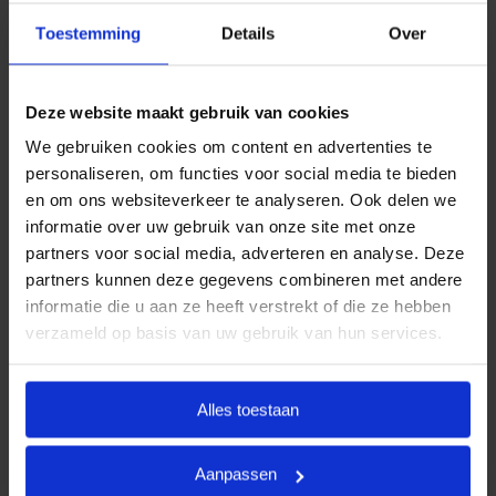
aansluiten bij de meest voorkomende
Toestemming
Details
Over
uitvaartwensen. In één oogopslag ziet u al uw opties
en de daarbij behorende (eerlijke) prijzen. U betaalt
op deze manier alleen voor datgene wat u wilt
Deze website maakt gebruik van cookies
afnemen en wat past binnen uw budget. Indien u dit
We gebruiken cookies om content en advertenties te
wenst, kunt u deze pakketten uiteraard uitbreiden.
personaliseren, om functies voor social media te bieden
en om ons websiteverkeer te analyseren. Ook delen we
Door met vaste uitvaartpakketten te werken, kan
informatie over uw gebruik van onze site met onze
Goedkope Uitvaart24 u een goed verzorgde,
partners voor social media, adverteren en analyse. Deze
persoonlijke en waardige begrafenis tegen een
partners kunnen deze gegevens combineren met andere
eerlijk tarief garanderen.
informatie die u aan ze heeft verstrekt of die ze hebben
verzameld op basis van uw gebruik van hun services.
Heeft u vragen of wilt u graag meer informatie
ontvangen? Goedkope Uitvaart24 is 24 uur per dag
bereikbaar. Neemt u vrijblijvend contact met ons op
Alles toestaan
via telefoonnummer
085 016 0685
.
Aanpassen