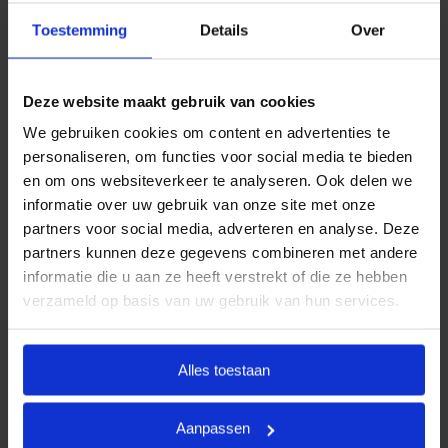
aansluiten bij de meest voorkomende
Toestemming
Details
Over
uitvaartwensen. In één oogopslag ziet u al uw opties
en de daarbij behorende (eerlijke) prijzen. U betaalt
op deze manier alleen voor datgene wat u wilt
Deze website maakt gebruik van cookies
afnemen en wat past binnen uw budget. Indien u dit
We gebruiken cookies om content en advertenties te
wenst, kunt u deze pakketten uiteraard uitbreiden.
personaliseren, om functies voor social media te bieden
en om ons websiteverkeer te analyseren. Ook delen we
Door met vaste uitvaartpakketten te werken, kan
informatie over uw gebruik van onze site met onze
Goedkope Uitvaart24 u een goed verzorgde,
partners voor social media, adverteren en analyse. Deze
persoonlijke en waardige begrafenis tegen een
partners kunnen deze gegevens combineren met andere
eerlijk tarief garanderen.
informatie die u aan ze heeft verstrekt of die ze hebben
verzameld op basis van uw gebruik van hun services.
Heeft u vragen of wilt u graag meer informatie
ontvangen? Goedkope Uitvaart24 is 24 uur per dag
bereikbaar. Neemt u vrijblijvend contact met ons op
Alles toestaan
via telefoonnummer
085 016 0685
.
Aanpassen