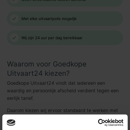
Met elke uitvaartpolis mogelijk
Wij zijn 24 uur per dag bereikbaar
Waarom voor Goedkope
Uitvaart24 kiezen?
Goedkope Uitvaart24 vindt dat iedereen een
waardig en persoonlijk afscheid verdient tegen een
eerlijk tarief.
Daarom kiezen wij ervoor standaard te werken met
uitvaartpakketten. Door onze landelijke dekking en
jarenlange ervaring bieden wij uitvaartpakketten die