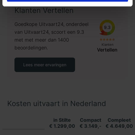
Klanten Vertellen
Goedkope Uitvaart24, onderdeel
9.3
van Uitvaart24, scoort een 9.3
met met meer dan 1400
Klanten
beoordelingen.
Vertellen
Lees meer ervaringen
Kosten uitvaart in Nederland
in Stilte
Compact
Compleet
€ 1.299,00
€ 3.149,-
€ 4.649,00