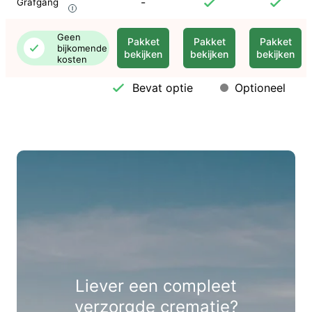
-
Grafgang
Geen
Pakket
Pakket
Pakket
bijkomende
bekijken
bekijken
bekijken
kosten
Bevat optie
Optioneel
Liever een compleet
verzorgde crematie?