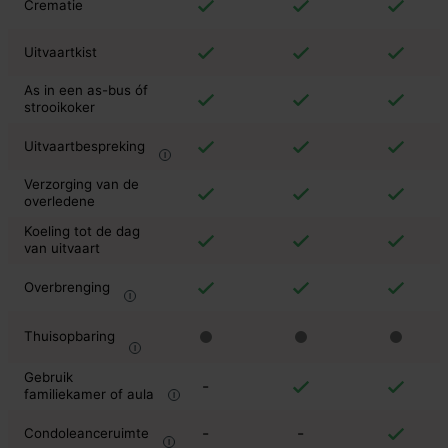
Crematie
Uitvaartkist
As in een as-bus óf
strooikoker
Uitvaartbespreking
Verzorging van de
overledene
Koeling tot de dag
van uitvaart
Overbrenging
Thuisopbaring
Gebruik
-
familiekamer of aula
-
-
Condoleanceruimte