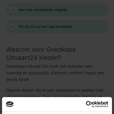
Met elke uitvaartpolis mogelijk
Wij zijn 24 uur per dag bereikbaar
Waarom voor Goedkope
Uitvaart24 kiezen?
Goedkope Uitvaart24 vindt dat iedereen een
waardig en persoonlijk afscheid verdient tegen een
eerlijk tarief.
Daarom kiezen wij ervoor standaard te werken met
uitvaartpakketten. Door onze landelijke dekking en
jarenlange ervaring bieden wij uitvaartpakketten die
aansluiten bij de meest voorkomende