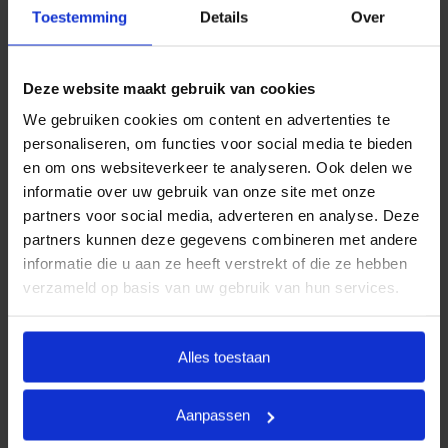
uitvaartwensen. In één oogopslag ziet u al uw opties
Toestemming
Details
Over
en de daarbij behorende (eerlijke) prijzen. U betaalt
op deze manier alleen voor datgene wat u wilt
afnemen en wat past binnen uw budget. Indien u dit
Deze website maakt gebruik van cookies
wenst, kunt u deze pakketten uiteraard uitbreiden.
We gebruiken cookies om content en advertenties te
personaliseren, om functies voor social media te bieden
Door met vaste uitvaartpakketten te werken, kan
en om ons websiteverkeer te analyseren. Ook delen we
Goedkope Uitvaart24 u een goed verzorgde,
informatie over uw gebruik van onze site met onze
persoonlijke en waardige begrafenis tegen een
partners voor social media, adverteren en analyse. Deze
eerlijk tarief garanderen.
partners kunnen deze gegevens combineren met andere
informatie die u aan ze heeft verstrekt of die ze hebben
Heeft u vragen of wilt u graag meer informatie
verzameld op basis van uw gebruik van hun services.
ontvangen? Goedkope Uitvaart24 is 24 uur per dag
bereikbaar. Neemt u vrijblijvend contact met ons op
via telefoonnummer
085 016 0685
.
Alles toestaan
Aanpassen