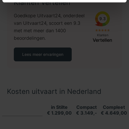
Klanten Vertellen
Goedkope Uitvaart24, onderdeel
9.3
van Uitvaart24, scoort een 9.3
met met meer dan 1400
Klanten
beoordelingen.
Vertellen
Lees meer ervaringen
Kosten uitvaart in Nederland
in Stilte
Compact
Compleet
€ 1.299,00
€ 3.149,-
€ 4.649,00