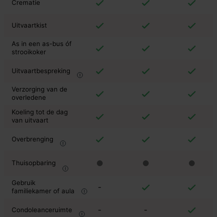
Crematie
Uitvaartkist
As in een as-bus óf
strooikoker
Uitvaartbespreking
Verzorging van de
overledene
Koeling tot de dag
van uitvaart
Overbrenging
Thuisopbaring
Gebruik
-
familiekamer of aula
-
-
Condoleanceruimte