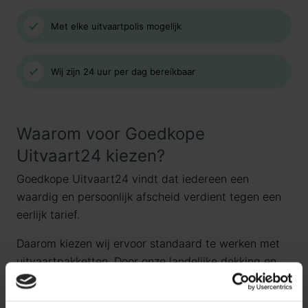
Met elke uitvaartpolis mogelijk
Wij zijn 24 uur per dag bereikbaar
Waarom voor Goedkope
Uitvaart24 kiezen?
Goedkope Uitvaart24 vindt dat iedereen een
waardig en persoonlijk afscheid verdient tegen een
eerlijk tarief.
Daarom kiezen wij ervoor standaard te werken met
uitvaartpakketten. Door onze landelijke dekking en
jarenlange ervaring bieden wij uitvaartpakketten die
aansluiten bij de meest voorkomende