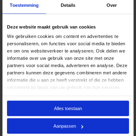
uitvaartwensen. In één oogopslag ziet u al uw opties
Toestemming
Details
Over
en de daarbij behorende (eerlijke) prijzen. U betaalt
op deze manier alleen voor datgene wat u wilt
afnemen en wat past binnen uw budget. Indien u dit
Deze website maakt gebruik van cookies
wenst, kunt u deze pakketten uiteraard uitbreiden.
We gebruiken cookies om content en advertenties te
personaliseren, om functies voor social media te bieden
Door met vaste uitvaartpakketten te werken, kan
en om ons websiteverkeer te analyseren. Ook delen we
Goedkope Uitvaart24 u een goed verzorgde,
informatie over uw gebruik van onze site met onze
persoonlijke en waardige begrafenis tegen een
partners voor social media, adverteren en analyse. Deze
eerlijk tarief garanderen.
partners kunnen deze gegevens combineren met andere
informatie die u aan ze heeft verstrekt of die ze hebben
Heeft u vragen of wilt u graag meer informatie
verzameld op basis van uw gebruik van hun services.
ontvangen? Goedkope Uitvaart24 is 24 uur per dag
bereikbaar. Neemt u vrijblijvend contact met ons op
via telefoonnummer
085 016 0685
.
Alles toestaan
Aanpassen