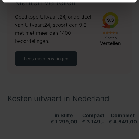
Klanten Vertellen
Goedkope Uitvaart24, onderdeel
9.3
van Uitvaart24, scoort een 9.3
met met meer dan 1400
Klanten
beoordelingen.
Vertellen
Lees meer ervaringen
Kosten uitvaart in Nederland
in Stilte
Compact
Compleet
€ 1.299,00
€ 3.149,-
€ 4.649,00