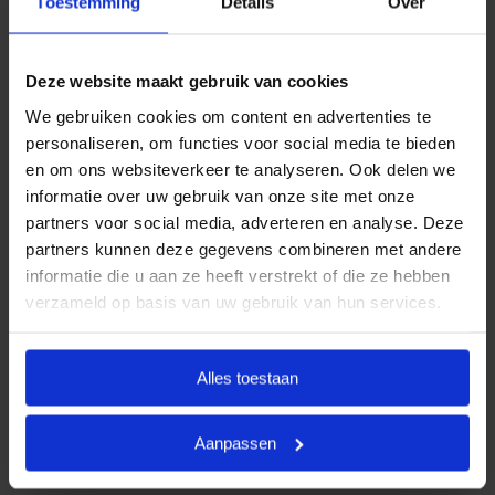
Toestemming
Details
Over
aansluiten bij de meest voorkomende
uitvaartwensen. In één oogopslag ziet u al uw opties
en de daarbij behorende (eerlijke) prijzen. U betaalt
Deze website maakt gebruik van cookies
op deze manier alleen voor datgene wat u wilt
We gebruiken cookies om content en advertenties te
afnemen en wat past binnen uw budget. Indien u dit
personaliseren, om functies voor social media te bieden
wenst, kunt u deze pakketten uiteraard uitbreiden.
en om ons websiteverkeer te analyseren. Ook delen we
informatie over uw gebruik van onze site met onze
Door met vaste uitvaartpakketten te werken, kan
partners voor social media, adverteren en analyse. Deze
Goedkope Uitvaart24 u een goed verzorgde,
partners kunnen deze gegevens combineren met andere
persoonlijke en waardige begrafenis tegen een
informatie die u aan ze heeft verstrekt of die ze hebben
eerlijk tarief garanderen.
verzameld op basis van uw gebruik van hun services.
Heeft u vragen of wilt u graag meer informatie
ontvangen? Goedkope Uitvaart24 is 24 uur per dag
Alles toestaan
bereikbaar. Neemt u vrijblijvend contact met ons op
via telefoonnummer
085 016 0685
.
Aanpassen