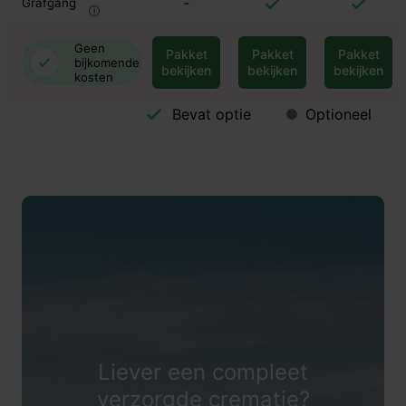
-
Grafgang
Geen
Pakket
Pakket
Pakket
bijkomende
bekijken
bekijken
bekijken
kosten
Bevat optie
Optioneel
Liever een compleet
verzorgde crematie?