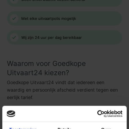
Met elke uitvaartpolis mogelijk
Wij zijn 24 uur per dag bereikbaar
Waarom voor Goedkope
Uitvaart24 kiezen?
Goedkope Uitvaart24 vindt dat iedereen een
waardig en persoonlijk afscheid verdient tegen een
eerlijk tarief.
Daarom kiezen wij ervoor standaard te werken met
uitvaartpakketten. Door onze landelijke dekking en
jarenlange ervaring bieden wij uitvaartpakketten die