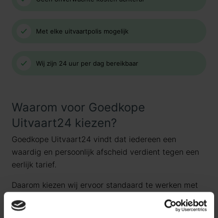
Met elke uitvaartpolis mogelijk
Wij zijn 24 uur per dag bereikbaar
Waarom voor Goedkope
Uitvaart24 kiezen?
Goedkope Uitvaart24 vindt dat iedereen een
waardig en persoonlijk afscheid verdient tegen een
eerlijk tarief.
Daarom kiezen wij ervoor standaard te werken met
uitvaartpakketten. Door onze landelijke dekking en
jarenlange ervaring bieden wij uitvaartpakketten die