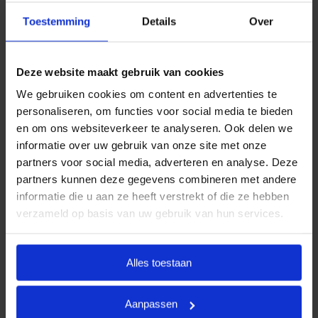
aansluiten bij de meest voorkomende
Toestemming
Details
Over
uitvaartwensen. In één oogopslag ziet u al uw opties
en de daarbij behorende (eerlijke) prijzen. U betaalt
op deze manier alleen voor datgene wat u wilt
Deze website maakt gebruik van cookies
afnemen en wat past binnen uw budget. Indien u dit
We gebruiken cookies om content en advertenties te
wenst, kunt u deze pakketten uiteraard uitbreiden.
personaliseren, om functies voor social media te bieden
en om ons websiteverkeer te analyseren. Ook delen we
Door met vaste uitvaartpakketten te werken, kan
informatie over uw gebruik van onze site met onze
Goedkope Uitvaart24 u een goed verzorgde,
partners voor social media, adverteren en analyse. Deze
persoonlijke en waardige begrafenis tegen een
partners kunnen deze gegevens combineren met andere
eerlijk tarief garanderen.
informatie die u aan ze heeft verstrekt of die ze hebben
verzameld op basis van uw gebruik van hun services.
Heeft u vragen of wilt u graag meer informatie
ontvangen? Goedkope Uitvaart24 is 24 uur per dag
bereikbaar. Neemt u vrijblijvend contact met ons op
Alles toestaan
via telefoonnummer
085 016 0685
.
Aanpassen