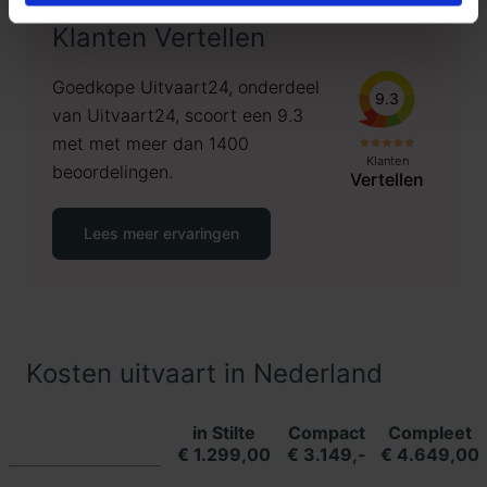
Klanten Vertellen
Goedkope Uitvaart24, onderdeel
9.3
van Uitvaart24, scoort een 9.3
met met meer dan 1400
Klanten
beoordelingen.
Vertellen
Lees meer ervaringen
Kosten uitvaart in Nederland
in Stilte
Compact
Compleet
€ 1.299,00
€ 3.149,-
€ 4.649,00