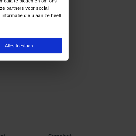
 media te bieden en om ons
ze partners voor social
nformatie die u aan ze heeft
Alles toestaan
ct
Compleet