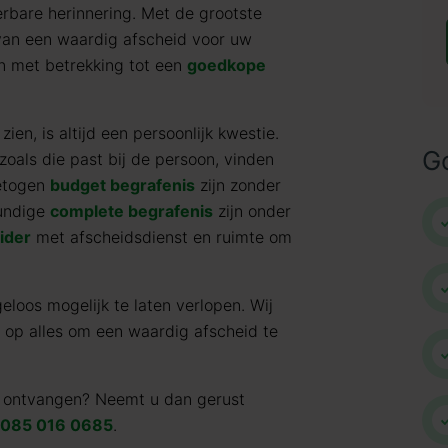
erbare herinnering. Met de grootste
 van een waardig afscheid voor uw
n met betrekking tot een
goedkope
en, is altijd een persoonlijk kwestie.
G
oals die past bij de persoon, vinden
getogen
budget begrafenis
zijn zonder
bundige
complete begrafenis
zijn onder
eider
met afscheidsdienst en ruimte om
eloos mogelijk te laten verlopen. Wij
s op alles om een waardig afscheid te
ie ontvangen? Neemt u dan gerust
085 016 0685
.