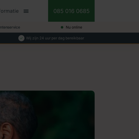
085 016 0685
formatie
antenservice
Nu online
Wij zijn 24 uur per dag bereikbaar