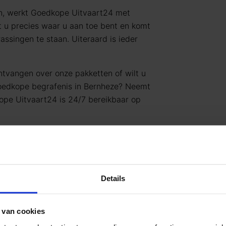
en, werkt Goedkope Uitvaart24 met
t u precies waar u aan toe bent en komt
assingen te staan. Uiteraard is ieder
ntvangen over onze pakketten of wilt u
goedkope begrafenis in Bernheze? Neemt
ope Uitvaart24 is 24/7 bereikbaar op
 over het regelen van een
uitvaart
,
naar
info@goedkopeuitvaart24.nl
of
Details
itvaart24 kiezen?
 een waardig en persoonlijk afscheid
 van cookies