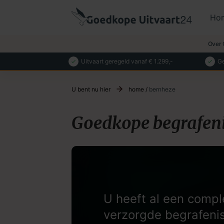
Ho
Over 
Uitvaart geregeld vanaf € 1.299,-
Ge
U bent nu hier
home
/
bernheze
Goedkope begrafeni
U heeft al een compl
verzorgde begrafeni