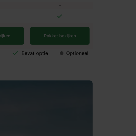
-
ijken
Pakket bekijken
Bevat optie
Optioneel