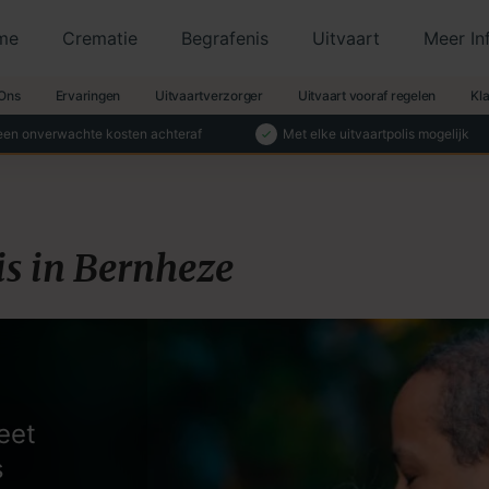
me
Crematie
Begrafenis
Uitvaart
Meer In
Ons
Ervaringen
Uitvaartverzorger
Uitvaart vooraf regelen
Kl
en onverwachte kosten achteraf
Met elke uitvaartpolis mogelijk
s in Bernheze
eet
s