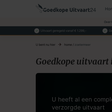
Ho
Over 
Uitvaart geregeld vanaf € 1.299,-
Ge
U bent nu hier
home
/
zoetermeer
Goedkope uitvaart 
U heeft al een compl
verzorgde uitvaart