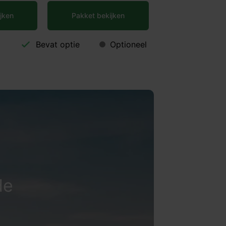
jken
Pakket bekijken
Bevat optie
Optioneel
de