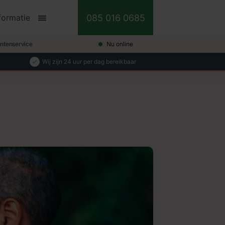
085 016 0685
formatie
antenservice
Nu online
Wij zijn 24 uur per dag bereikbaar