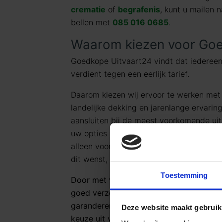
crematie
of
begrafenis
, kunt u mailen 
bellen met
085 016 0685
.
Waarom kiezen voor Goe
Goedkope Uitvaart24 vindt dat iedereen
verdient tegen een eerlijk tarief.
Daarom kiezen wij ervoor te werken me
landelijke dekking en jarenlange ervarin
aansluiten bij de meest voorkomende uit
uw opties en de daarbij behorende (eerli
alleen voor datgene wat u wilt afnemen 
dit wenst, kunt u deze pakketten uiteraa
Toestemming
Door met vaste uitvaartpakketten te w
goed verzorgd, persoonlijk en waardig af
garanderen. Of u nu kiest voor een crem
Deze website maakt gebruik
keuze uit verschillende pakketten die a