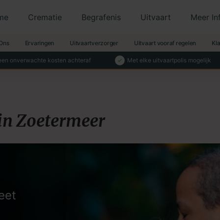
me
Crematie
Begrafenis
Uitvaart
Meer In
Ons
Ervaringen
Uitvaartverzorger
Uitvaart vooraf regelen
Kl
en onverwachte kosten achteraf
Met elke uitvaartpolis mogelijk
in Zoetermeer
eet