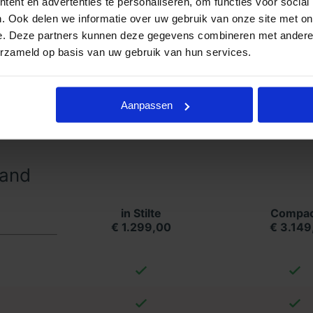
ent en advertenties te personaliseren, om functies voor social
Essentie
,
Crematie Compact
en
. Ook delen we informatie over uw gebruik van onze site met on
s kunt u kiezen uit
Begrafenis Essentie
,
e. Deze partners kunnen deze gegevens combineren met andere i
pleet
. Zo weet u altijd waar u aan toe
erzameld op basis van uw gebruik van hun services.
en transparante prijs.
formatie ontvangen? Goedkope
Aanpassen
. Neemt u vrijblijvend contact met ons
land
in Stilte
Compac
€ 1.299,00
€ 3.149