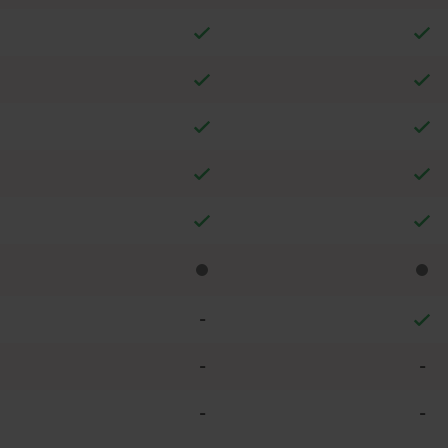
-
-
-
-
-