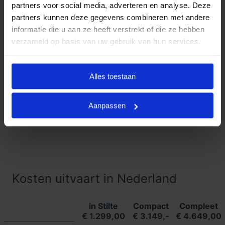
partners voor social media, adverteren en analyse. Deze
partners kunnen deze gegevens combineren met andere
Klanten Vertellen
informatie die u aan ze heeft verstrekt of die ze hebben
verzameld op basis van uw gebruik van hun services.
Goedkope Uitvaart24, onderdeel
9.3
van Uitvaart24, scoort een 9.3
met met meer dan 1400
Alles toestaan
Klanten
beoordelingen.
Vertellen
Aanpassen
Lees meer ervaringen
Kosten uitvaart in Nederland
in Stilte
Compact
Compleet
€ 1.299,00
€ 3.149,-
€ 4.649,00