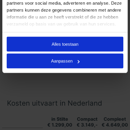
partners voor social media, adverteren en analyse. Deze
partners kunnen deze gegevens combineren met andere
Klanten Vertellen
informatie die u aan ze heeft verstrekt of die ze hebben
verzameld op basis van uw gebruik van hun services.
Goedkope Uitvaart24, onderdeel
9.3
van Uitvaart24, scoort een 9.3
met met meer dan 1400
Alles toestaan
Klanten
beoordelingen.
Vertellen
Aanpassen
Lees meer ervaringen
Kosten uitvaart in Nederland
in Stilte
Compact
Compleet
€ 1.299,00
€ 3.149,-
€ 4.649,00