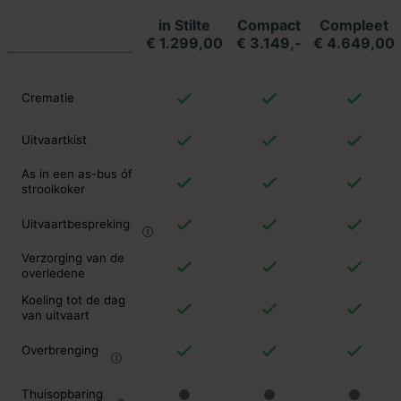
in Stilte
Compact
Compleet
€ 1.299,00
€ 3.149,-
€ 4.649,00
Crematie
Uitvaartkist
As in een as-bus óf
strooikoker
Uitvaartbespreking
Verzorging van de
overledene
Koeling tot de dag
van uitvaart
Overbrenging
Thuisopbaring