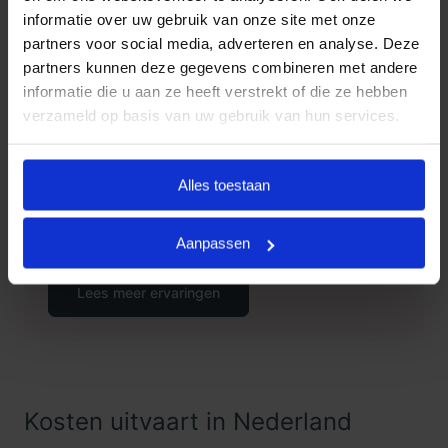
via telefoonnummer
085 016 0685
.
informatie over uw gebruik van onze site met onze
partners voor social media, adverteren en analyse. Deze
partners kunnen deze gegevens combineren met andere
informatie die u aan ze heeft verstrekt of die ze hebben
Klanten Vertellen
verzameld op basis van uw gebruik van hun services.
Goedkope Uitvaart24, onderdeel
9.3
van Uitvaart24, scoort een 9.3
Alles toestaan
met met meer dan 1400
Klanten
beoordelingen.
Vertellen
Aanpassen
Lees meer ervaringen
Kosten uitvaart in Nederland