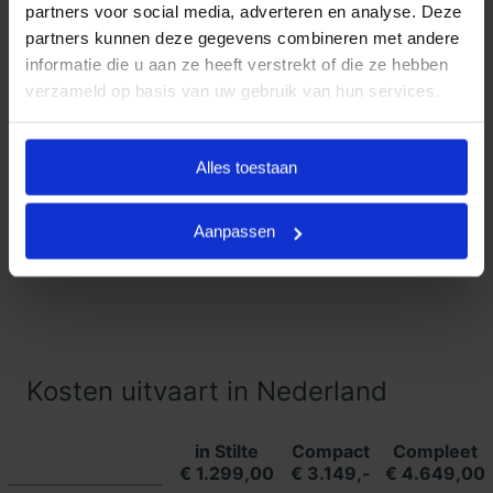
partners voor social media, adverteren en analyse. Deze
partners kunnen deze gegevens combineren met andere
Klanten Vertellen
informatie die u aan ze heeft verstrekt of die ze hebben
verzameld op basis van uw gebruik van hun services.
Goedkope Uitvaart24, onderdeel
9.3
van Uitvaart24, scoort een 9.3
met met meer dan 1400
Alles toestaan
Klanten
beoordelingen.
Vertellen
Aanpassen
Lees meer ervaringen
Kosten uitvaart in Nederland
in Stilte
Compact
Compleet
€ 1.299,00
€ 3.149,-
€ 4.649,00