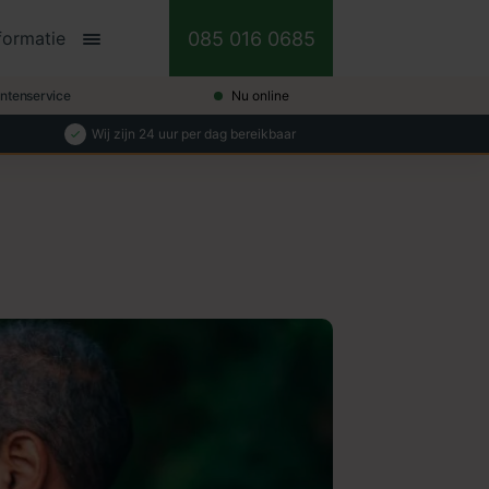
085 016 0685
formatie
antenservice
Nu online
Wij zijn 24 uur per dag bereikbaar