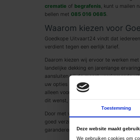
crematie
of
begrafenis
, kunt u mailen 
bellen met
085 016 0685
.
Waarom kiezen voor Goe
Goedkope Uitvaart24 vindt dat iedereen
verdient tegen een eerlijk tarief.
Daarom kiezen wij ervoor te werken me
landelijke dekking en jarenlange ervarin
aansluiten bij de meest voorkomende uit
uw opties en de daarbij behorende (eerli
alleen voor datgene wat u wilt afnemen 
dit wenst, kunt u deze pakketten uiteraa
Toestemming
Door met vaste uitvaartpakketten te we
goed verzorgt, persoonlijk en waardig afs
Deze website maakt gebruik
garanderen.
We gebruiken cookies om cont