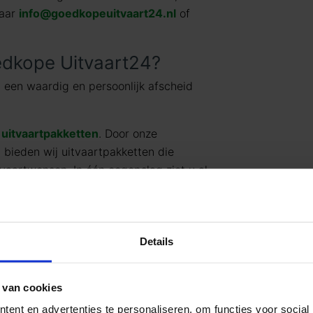
naar
info@goedkopeuitvaart24.nl
of
dkope Uitvaart24?
 een waardig en persoonlijk afscheid
t
uitvaartpakketten
. Door onze
g bieden wij uitvaartpakketten die
vaartwensen. In één oogopslag ziet u al
jke) prijzen. U betaalt op deze manier
en wat past binnen uw budget. Indien u
rd uitbreiden.
Details
rken, kan Goedkope Uitvaart24 u een
cheid tegen een eerlijk tarief
 van cookies
ent en advertenties te personaliseren, om functies voor social