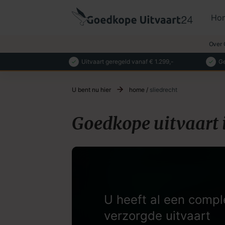
Ho
Over 
Uitvaart geregeld vanaf € 1.299,-
Ge
U bent nu hier
home
/
sliedrecht
Goedkope uitvaart i
U heeft al een compl
verzorgde uitvaart