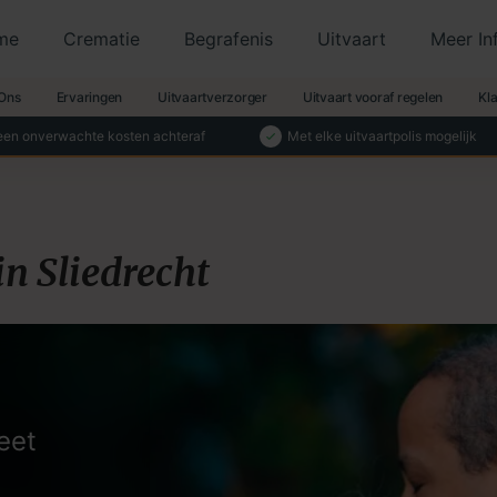
me
Crematie
Begrafenis
Uitvaart
Meer In
Ons
Ervaringen
Uitvaartverzorger
Uitvaart vooraf regelen
Kl
en onverwachte kosten achteraf
Met elke uitvaartpolis mogelijk
n Sliedrecht
eet