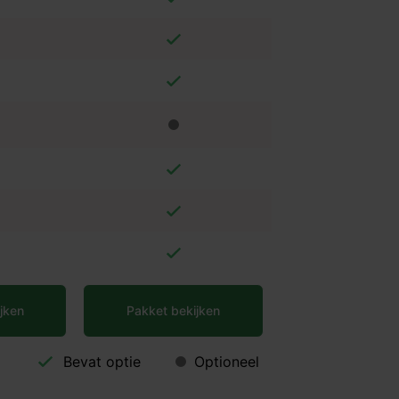
jken
Pakket bekijken
Bevat optie
Optioneel