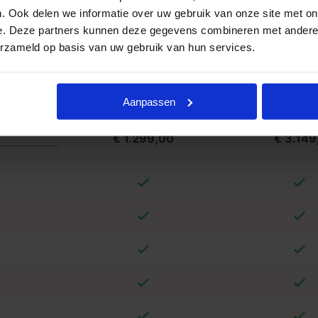
formatie ontvangen? Goedkope
. Ook delen we informatie over uw gebruik van onze site met on
. Neemt u vrijblijvend contact met ons
e. Deze partners kunnen deze gegevens combineren met andere i
erzameld op basis van uw gebruik van hun services.
land
Aanpassen
in Stilte
Compac
€ 1.299,00
€ 3.149