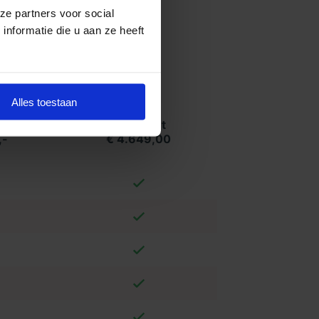
ze partners voor social
nformatie die u aan ze heeft
Alles toestaan
t
Compleet
,-
€ 4.649,00