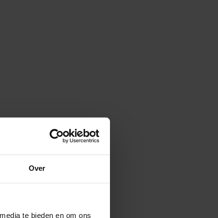
Over
 media te bieden en om ons