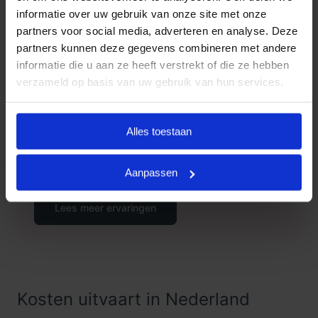
via telefoonnummer
085 016 0685
.
informatie over uw gebruik van onze site met onze
partners voor social media, adverteren en analyse. Deze
partners kunnen deze gegevens combineren met andere
informatie die u aan ze heeft verstrekt of die ze hebben
Klanten Vertellen
verzameld op basis van uw gebruik van hun services.
Goedkope Uitvaart24, onderdeel
9.3
van Uitvaart24, scoort een 9.3
Alles toestaan
met met meer dan 1400
Klanten
beoordelingen.
Vertellen
Aanpassen
Lees meer ervaringen
Kosten uitvaart in Nederland