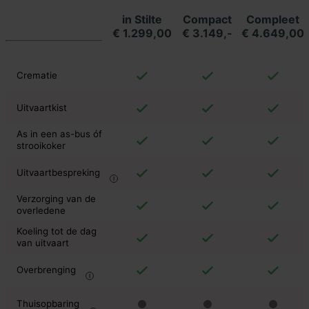
in Stilte
Compact
Compleet
€ 1.299,00
€ 3.149,-
€ 4.649,00
Crematie
Uitvaartkist
As in een as-bus óf
strooikoker
Uitvaartbespreking
Verzorging van de
overledene
Koeling tot de dag
van uitvaart
Overbrenging
Thuisopbaring