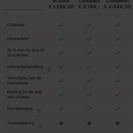
in Stilte
Compact
Compleet
€ 1.299,00
€ 3.149,-
€ 4.649,00
Crematie
Uitvaartkist
As in een as-bus óf
strooikoker
Uitvaartbespreking
Verzorging van de
overledene
Koeling tot de dag
van uitvaart
Overbrenging
Thuisopbaring