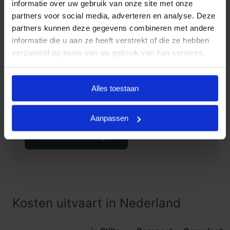
informatie over uw gebruik van onze site met onze
partners voor social media, adverteren en analyse. Deze
partners kunnen deze gegevens combineren met andere
informatie die u aan ze heeft verstrekt of die ze hebben
Klanten Vertellen
verzameld op basis van uw gebruik van hun services.
Goedkope Uitvaart24, onderdeel
9.3
van Uitvaart24, scoort een 9.3
Alles toestaan
met met meer dan 1400
Klanten
beoordelingen.
Vertellen
Aanpassen
Lees meer ervaringen
Kosten uitvaart in Nederland