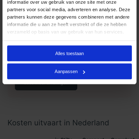
informatie over uw gebruik van onze site met onze
partners voor social media, adverteren en analyse. Deze
partners kunnen deze gegevens combineren met andere
informatie die u aan ze heeft verstrekt of die ze hebben
Klanten Vertellen
verzameld op basis van uw gebruik van hun services.
Goedkope Uitvaart24, onderdeel
9.3
van Uitvaart24, scoort een 9.3
Alles toestaan
met met meer dan 1400
Klanten
beoordelingen.
Vertellen
Aanpassen
Lees meer ervaringen
Kosten uitvaart in Nederland