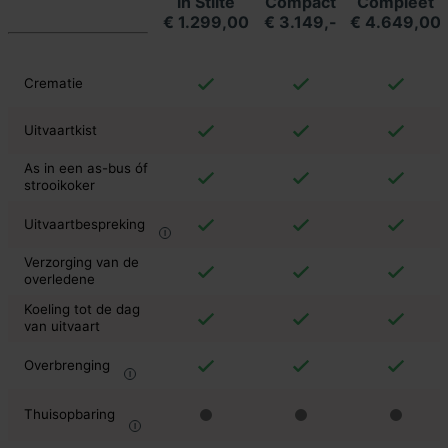
in Stilte
Compact
Compleet
€ 1.299,00
€ 3.149,-
€ 4.649,00
Crematie
Uitvaartkist
As in een as-bus óf
strooikoker
Uitvaartbespreking
Verzorging van de
overledene
Koeling tot de dag
van uitvaart
Overbrenging
Thuisopbaring