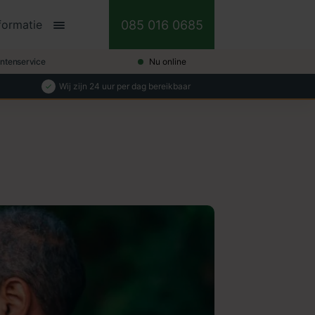
085 016 0685
formatie
antenservice
Nu online
Wij zijn 24 uur per dag bereikbaar