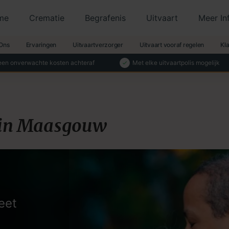
me
Crematie
Begrafenis
Uitvaart
Meer In
Ons
Ervaringen
Uitvaartverzorger
Uitvaart vooraf regelen
Kl
en onverwachte kosten achteraf
Met elke uitvaartpolis mogelijk
 in Maasgouw
eet