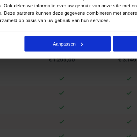
formatie ontvangen? Goedkope
. Ook delen we informatie over uw gebruik van onze site met on
. Neemt u vrijblijvend contact met ons
e. Deze partners kunnen deze gegevens combineren met andere i
erzameld op basis van uw gebruik van hun services.
land
Aanpassen
in Stilte
Compac
€ 1.299,00
€ 3.149