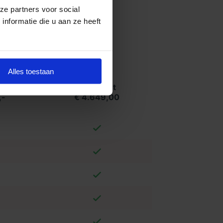
ze partners voor social
nformatie die u aan ze heeft
Alles toestaan
t
Compleet
,-
€ 4.649,00