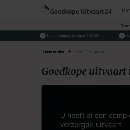
Ho
Over 
Uitvaart geregeld vanaf € 1.299,-
Ge
U bent nu hier
home
/
maasgouw
Goedkope uitvaart
U heeft al een compl
verzorgde uitvaart