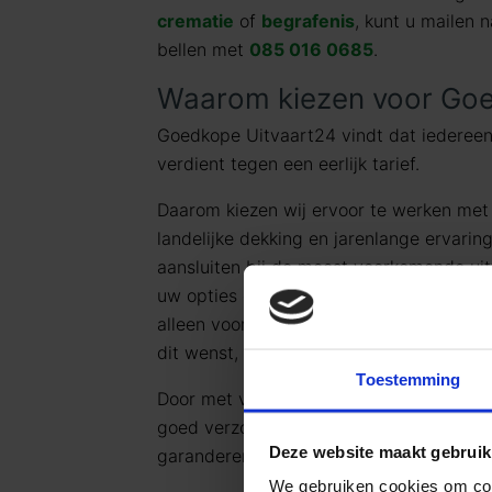
crematie
of
begrafenis
, kunt u mailen 
bellen met
085 016 0685
.
Waarom kiezen voor Goe
Goedkope Uitvaart24 vindt dat iedereen
verdient tegen een eerlijk tarief.
Daarom kiezen wij ervoor te werken me
landelijke dekking en jarenlange ervarin
aansluiten bij de meest voorkomende uit
uw opties en de daarbij behorende (eerli
alleen voor datgene wat u wilt afnemen 
dit wenst, kunt u deze pakketten uiteraa
Toestemming
Door met vaste uitvaartpakketten te we
goed verzorgt, persoonlijk en waardig afs
Deze website maakt gebruik
garanderen.
We gebruiken cookies om cont