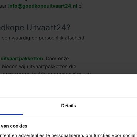
naar
info@goedkopeuitvaart24.nl
of
dkope Uitvaart24?
 een waardig en persoonlijk afscheid
t
uitvaartpakketten
. Door onze
g bieden wij uitvaartpakketten die
vaartwensen. In één oogopslag ziet u al
jke) prijzen. U betaalt op deze manier
en wat past binnen uw budget. Indien u
rd uitbreiden.
Details
rken, kan Goedkope Uitvaart24 u een
cheid tegen een eerlijk tarief
 van cookies
ent en advertenties te personaliseren, om functies voor social