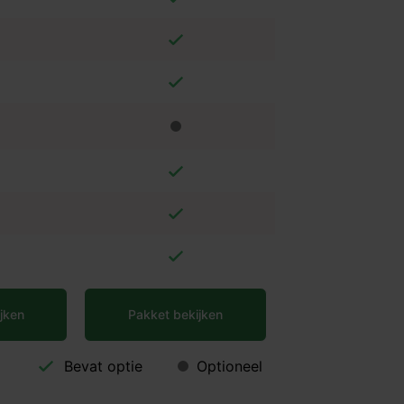
jken
Pakket bekijken
Bevat optie
Optioneel