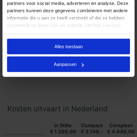
partners voor social media, adverteren en analyse. Deze
partners kunnen deze gegevens combineren met andere
Klanten Vertellen
informatie die u aan ze heeft verstrekt of die ze hebben
verzameld op basis van uw gebruik van hun services.
Goedkope Uitvaart24, onderdeel
9.3
van Uitvaart24, scoort een 9.3
met met meer dan 1400
Alles toestaan
Klanten
beoordelingen.
Vertellen
Aanpassen
Lees meer ervaringen
Kosten uitvaart in Nederland
in Stilte
Compact
Compleet
€ 1.299,00
€ 3.149,-
€ 4.649,00