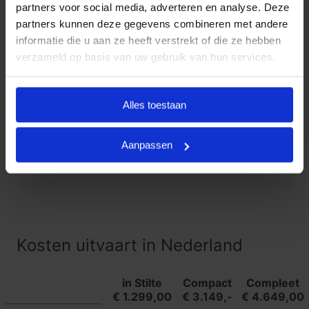
partners voor social media, adverteren en analyse. Deze
partners kunnen deze gegevens combineren met andere
Klanten Vertellen
informatie die u aan ze heeft verstrekt of die ze hebben
verzameld op basis van uw gebruik van hun services.
Goedkope Uitvaart24, onderdeel
9.3
van Uitvaart24, scoort een 9.3
met met meer dan 1400
Alles toestaan
Klanten
beoordelingen.
Vertellen
Aanpassen
Lees meer ervaringen
Kosten uitvaart in Nederland
in Stilte
Compact
Compleet
€ 1.299,00
€ 3.149,-
€ 4.649,00