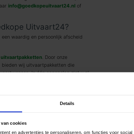
naar
info@goedkopeuitvaart24.nl
of
dkope Uitvaart24?
 een waardig en persoonlijk afscheid
t
uitvaartpakketten
. Door onze
g bieden wij uitvaartpakketten die
vaartwensen. In één oogopslag ziet u al
jke) prijzen. U betaalt op deze manier
en wat past binnen uw budget. Indien u
rd uitbreiden.
Details
rken, kan Goedkope Uitvaart24 u een
cheid tegen een eerlijk tarief
 van cookies
ent en advertenties te personaliseren, om functies voor social