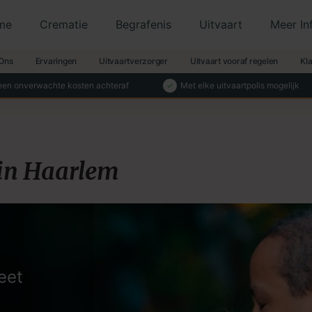
me
Crematie
Begrafenis
Uitvaart
Meer In
Ons
Ervaringen
Uitvaartverzorger
Uitvaart vooraf regelen
Kl
en onverwachte kosten achteraf
Met elke uitvaartpolis mogelijk
 in Haarlem
eet