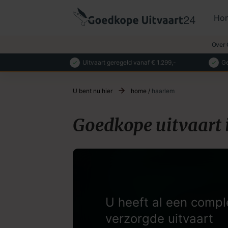
Ho
Over 
Uitvaart geregeld vanaf € 1.299,-
Ge
U bent nu hier
home
/
haarlem
Goedkope uitvaart
U heeft al een compl
verzorgde uitvaart