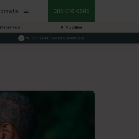
085 016 0685
formatie
antenservice
Nu online
Wij zijn 24 uur per dag bereikbaar