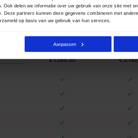
formatie ontvangen? Goedkope
. Ook delen we informatie over uw gebruik van onze site met on
. Neemt u vrijblijvend contact met ons
e. Deze partners kunnen deze gegevens combineren met andere i
erzameld op basis van uw gebruik van hun services.
land
Aanpassen
in Stilte
Compac
€ 1.299,00
€ 3.149