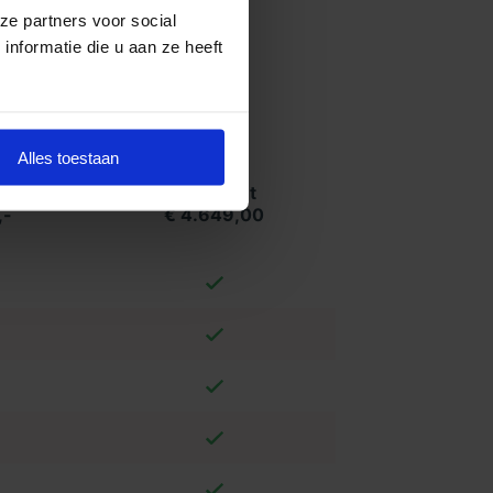
ze partners voor social
nformatie die u aan ze heeft
Alles toestaan
t
Compleet
,-
€ 4.649,00