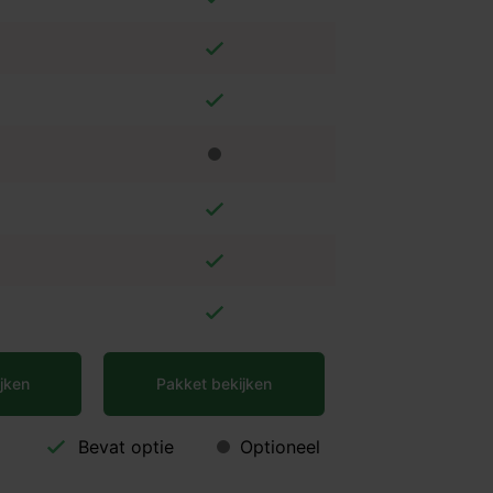
jken
Pakket bekijken
Bevat optie
Optioneel