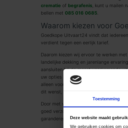
crematie
of
begrafenis
, kunt u mailen 
bellen met
085 016 0685
.
Waarom kiezen voor Goe
Goedkope Uitvaart24 vindt dat iedereen
verdient tegen een eerlijk tarief.
Daarom kiezen wij ervoor te werken me
landelijke dekking en jarenlange ervarin
aansluiten bij de meest voorkomende uit
uw opties en de daarbij behorende (eerli
alleen voor datgene wat u wilt afnemen 
dit wenst, kunt u deze pakketten uiteraa
Toestemming
Door met vaste uitvaartpakketten te we
goed verzorgt, persoonlijk en waardig afs
Deze website maakt gebruik
garanderen.
We gebruiken cookies om cont