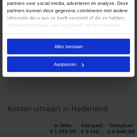
partners voor social media, adverteren en analyse. Deze
partners kunnen deze gegevens combineren met andere
Klanten Vertellen
informatie die u aan ze heeft verstrekt of die ze hebben
verzameld op basis van uw gebruik van hun services.
Goedkope Uitvaart24, onderdeel
9.3
van Uitvaart24, scoort een 9.3
met met meer dan 1400
Alles toestaan
Klanten
beoordelingen.
Vertellen
Aanpassen
Lees meer ervaringen
Kosten uitvaart in Nederland
in Stilte
Compact
Compleet
€ 1.299,00
€ 3.149,-
€ 4.649,00